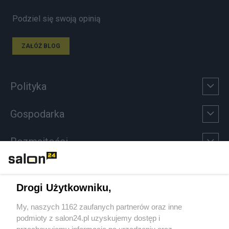
Podziel się swoją opinią
ZAŁÓŻ BLOG
Polityka
Gospodarka
Rozmaitości
Technologie
Drogi Użytkowniku,
Sport
My, naszych 1162 zaufanych partnerów oraz inne
podmioty z salon24.pl uzyskujemy dostęp i
Społeczeństwo