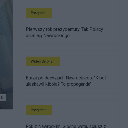
Prezydent
Pierwszy rok prezydentury. Tak Polacy
oceniają Nawrockiego
Wideo Salon24
Burza po decyzjach Nawrockiego. "Kibol
ułaskawił kibola? To propaganda"
8
Prezydent
Rok z Nawrockim. Głośne weta, sojusz z