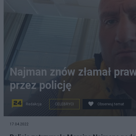
Najman znów złamał praw
przez policję
Redakcja
CELEBRYCI
Obserwuj temat
źródło: Instagram / Marcin Najman
17.04.2022