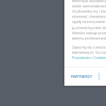
informacje wysyłane 
wybór spersonalizowan
Użytkownika my i Zau
skanować charakterys
zgodę na korzystanie 
ją zmienić/wycofać kl
Niektóre rodzaje prz
takiemu przetwarzaniu
Zapoznaj się z poniż
internetowych. Szcze
Prywatności
i
Cookie
PARTNERZY