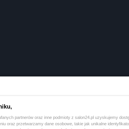
niku,
fanych partnerów oraz inne podmioty z salon24.pl uzyskujemy dost
niu oraz przetwarzamy dane osobowe, takie jak unikalne identyfikat