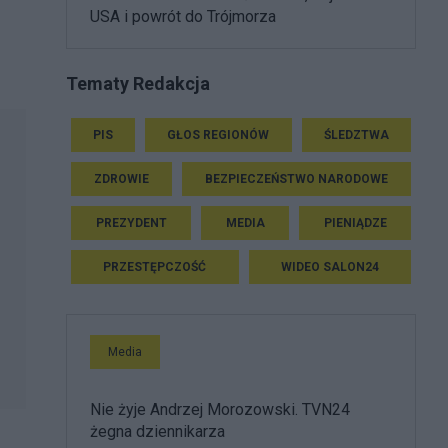
USA i powrót do Trójmorza
Tematy Redakcja
PIS
GŁOS REGIONÓW
ŚLEDZTWA
ZDROWIE
BEZPIECZEŃSTWO NARODOWE
PREZYDENT
MEDIA
PIENIĄDZE
PRZESTĘPCZOŚĆ
WIDEO SALON24
Media
Nie żyje Andrzej Morozowski. TVN24
żegna dziennikarza