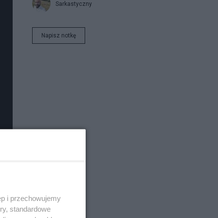
Sarkastyczny
Napisz notkę
ęp i przechowujemy
ory, standardowe