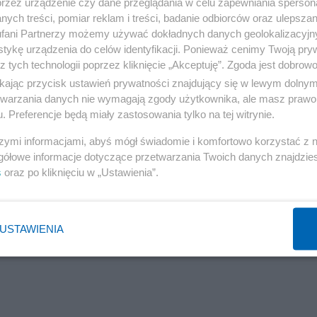
przez urządzenie czy dane przeglądania w celu zapewniania sperson
ych treści, pomiar reklam i treści, badanie odbiorców oraz ulepszan
fani Partnerzy możemy używać dokładnych danych geolokalizacyjn
tykę urządzenia do celów identyfikacji. Ponieważ cenimy Twoją pry
z tych technologii poprzez kliknięcie „Akceptuję”. Zgoda jest dobro
ikając przycisk ustawień prywatności znajdujący się w lewym dolny
etwarzania danych nie wymagają zgody użytkownika, ale masz prawo 
. Preferencje będą miały zastosowania tylko na tej witrynie.
szymi informacjami, abyś mógł świadomie i komfortowo korzystać z
gółowe informacje dotyczące przetwarzania Twoich danych znajdzi
s
oraz po kliknięciu w „Ustawienia”.
USTAWIENIA