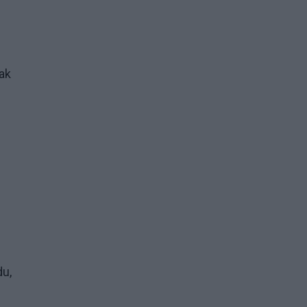
ak
du,