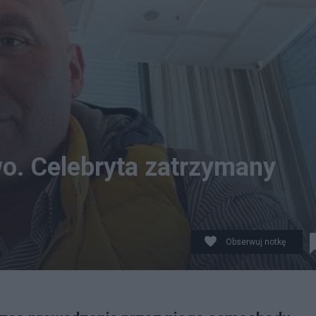
o. Celebryta zatrzymany
Obserwuj notkę