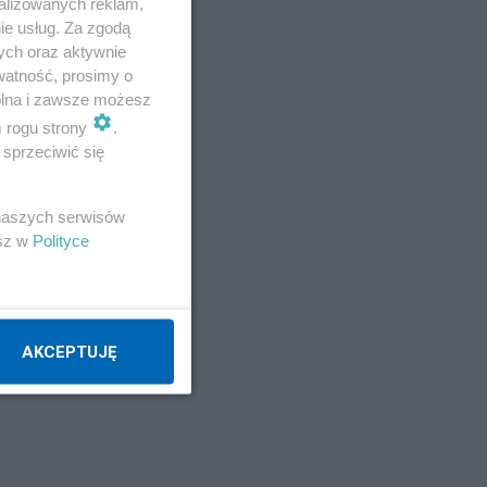
alizowanych reklam,
ie usług. Za zgodą
ych oraz aktywnie
watność, prosimy o
wolna i zawsze możesz
m rogu strony
.
sprzeciwić się
 naszych serwisów
esz w
Polityce
AKCEPTUJĘ