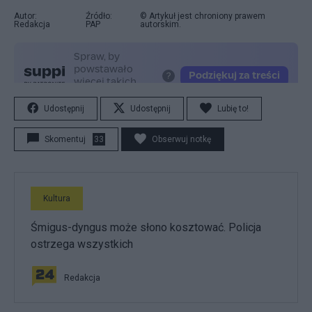
Autor:
Źródło:
© Artykuł jest chroniony prawem
Redakcja
PAP
autorskim.
Udostępnij
Udostępnij
Lubię to!
Skomentuj
33
Obserwuj notkę
Kultura
Śmigus-dyngus może słono kosztować. Policja
ostrzega wszystkich
Redakcja