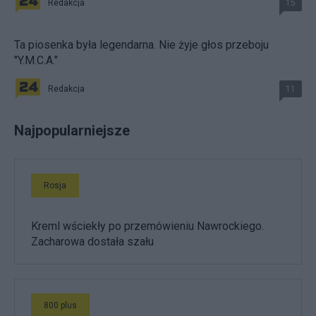
Redakcja
15
Ta piosenka była legendarna. Nie żyje głos przeboju
"Y.M.C.A."
Redakcja
11
Najpopularniejsze
Rosja
Kreml wściekły po przemówieniu Nawrockiego.
Zacharowa dostała szału
800 plus