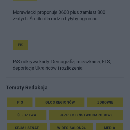
Morawiecki proponuje 3600 plus zamiast 800
złotych. Środki dla rodzin byłyby ogromne
PiS
PiS odkrywa karty. Demografia, mieszkania, ETS,
deportacje Ukraińców i rozliczenia
Tematy Redakcja
PIS
GŁOS REGIONÓW
ZDROWIE
ŚLEDZTWA
BEZPIECZEŃSTWO NARODOWE
SEJM I SENAT
WIDEO SALON24
MEDIA