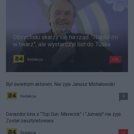
Olbrychski skarży się na rząd. "Napluł mi
w twarz", ale wystarczył list do Tuska
Redakcja
109
Był świetnym aktorem. Nie żyje Janusz Michałowski
Redakcja
8
Gwiazdor kina z "Top Gun: Maverick" i "Jumanji" nie żyje.
Został zasztyletowany
Redakcja
12