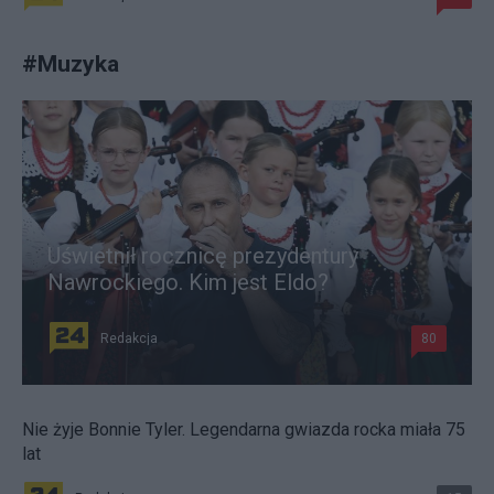
#
Muzyka
Uświetnił rocznicę prezydentury
Nawrockiego. Kim jest Eldo?
Redakcja
80
Nie żyje Bonnie Tyler. Legendarna gwiazda rocka miała 75
lat