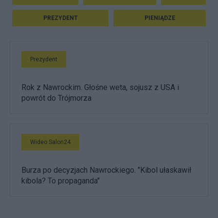
PREZYDENT
PIENIĄDZE
Prezydent
Rok z Nawrockim. Głośne weta, sojusz z USA i
powrót do Trójmorza
Wideo Salon24
Burza po decyzjach Nawrockiego. "Kibol ułaskawił
kibola? To propaganda"