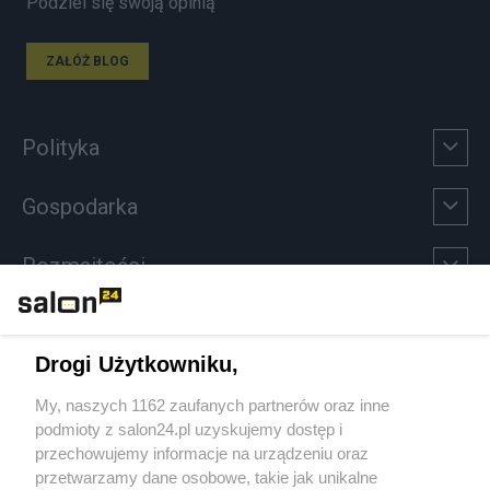
Podziel się swoją opinią
ZAŁÓŻ BLOG
Polityka
Gospodarka
Rozmaitości
Technologie
Drogi Użytkowniku,
Sport
My, naszych 1162 zaufanych partnerów oraz inne
podmioty z salon24.pl uzyskujemy dostęp i
Społeczeństwo
przechowujemy informacje na urządzeniu oraz
przetwarzamy dane osobowe, takie jak unikalne