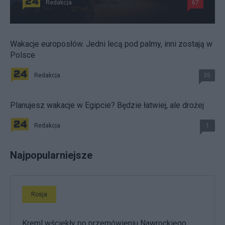
Redakcja
67
Wakacje europosłów. Jedni lecą pod palmy, inni zostają w
Polsce
Redakcja
35
Planujesz wakacje w Egipcie? Będzie łatwiej, ale drożej
Redakcja
1
Najpopularniejsze
Rosja
Kreml wściekły po przemówieniu Nawrockiego.