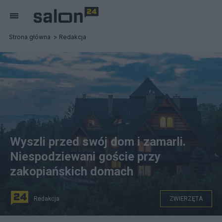
Strona główna
Redakcja
Wyszli przed swój dom i zamarli.
Niespodziewani goście przy
zakopiańskich domach
Redakcja
ZWIERZĘTA
jackal211/Pixabay