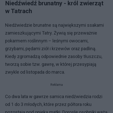
Niedźwiedź brunatny - król zwierząt
w Tatrach
Niedźwiedzie brunatne są największymi ssakami
zamieszkującymi Tatry. Żywią się przeważnie
pokarmem roślinnym – leśnymi owocami,
grzybami, pędami ziół i krzewów oraz padliną.
Kiedy zgromadzą odpowiednie zasoby tłuszczu,
tworzą sobie tzw. gawrę, w której przesypiają
zwykle od listopada do marca.
Reklama
Co dwa lata w gawrze samica niedźwiedzia rodzi
od 1 do 3 młodych, które przez półtora roku
pozostają pod opieką matki. Dorosłe osobniki ważą