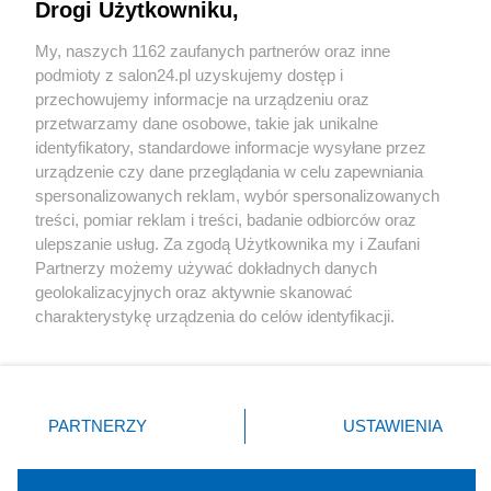
Drogi Użytkowniku,
Sport
My, naszych 1162 zaufanych partnerów oraz inne
podmioty z salon24.pl uzyskujemy dostęp i
Społeczeństwo
przechowujemy informacje na urządzeniu oraz
przetwarzamy dane osobowe, takie jak unikalne
Kultura
identyfikatory, standardowe informacje wysyłane przez
urządzenie czy dane przeglądania w celu zapewniania
spersonalizowanych reklam, wybór spersonalizowanych
treści, pomiar reklam i treści, badanie odbiorców oraz
ulepszanie usług. Za zgodą Użytkownika my i Zaufani
X
Facebook
Instagram
Youtube
Partnerzy możemy używać dokładnych danych
geolokalizacyjnych oraz aktywnie skanować
charakterystykę urządzenia do celów identyfikacji.
Web Content Media sp. z o. o. © 2022
Ponieważ cenimy Twoją prywatność, prosimy o zgodę na
korzystanie z tych technologii poprzez kliknięcie
„Akceptuję”. Zgoda jest dobrowolna i zawsze możesz ją
Pomoc
O nas
Praca
Reklama
Kontakt
zmienić/wycofać klikając przycisk ustawień prywatności
PARTNERZY
USTAWIENIA
znajdujący się w lewym dolnym rogu strony
. Niektóre
rodzaje przetwarzania danych nie wymagają zgody
użytkownika, ale masz prawo sprzeciwić się takiemu