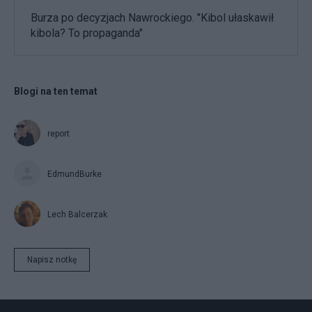
Burza po decyzjach Nawrockiego. "Kibol ułaskawił
kibola? To propaganda"
Blogi na ten temat
report
EdmundBurke
Lech Balcerzak
Napisz notkę