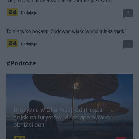
Niepokój klientów Rossmanna. Zatrute przekąski
Redakcja
5
To nie tylko pokarm. Cudowne właściwości mleka matki
Redakcja
11
#
Podróże
Drożyzna w Chorwacji odstrasza
polskich turystów. Rząd apelował o
obniżki cen