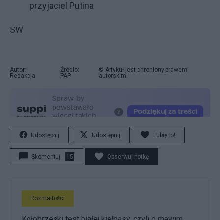
przyjaciel Putina
SW
Autor:
Źródło:
© Artykuł jest chroniony prawem
Redakcja
PAP
autorskim.
Udostępnij
Udostępnij
Lubię to!
Skomentuj
15
Obserwuj notkę
Rozmaitości
Kołobrzeski test białej kiełbasy, czyli o mewim