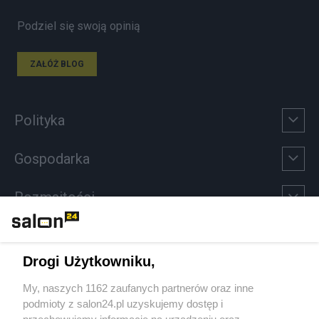
Podziel się swoją opinią
ZAŁÓŻ BLOG
Polityka
Gospodarka
Rozmaitości
Technologie
Drogi Użytkowniku,
Sport
My, naszych 1162 zaufanych partnerów oraz inne
podmioty z salon24.pl uzyskujemy dostęp i
Społeczeństwo