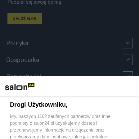
Podziel się swoją opinią
ZAŁÓŻ BLOG
Polityka
Gospodarka
Rozmaitości
Technologie
Drogi Użytkowniku,
Sport
My, naszych 1162 zaufanych partnerów oraz inne
podmioty z salon24.pl uzyskujemy dostęp i
Społeczeństwo
przechowujemy informacje na urządzeniu oraz
przetwarzamy dane osobowe, takie jak unikalne