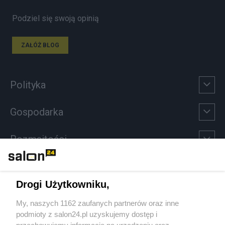
Podziel się swoją opinią
ZAŁÓŻ BLOG
Polityka
Gospodarka
Rozmaitości
Technologie
Drogi Użytkowniku,
Sport
My, naszych 1162 zaufanych partnerów oraz inne
podmioty z salon24.pl uzyskujemy dostęp i
Społeczeństwo