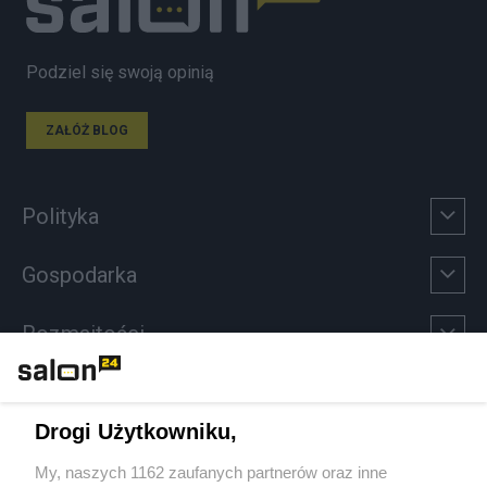
Podziel się swoją opinią
ZAŁÓŻ BLOG
Polityka
Gospodarka
Rozmaitości
Technologie
Drogi Użytkowniku,
Sport
My, naszych 1162 zaufanych partnerów oraz inne