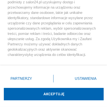
podmioty z salon24.pl uzyskujemy dostęp i
Społeczeństwo
przechowujemy informacje na urządzeniu oraz
przetwarzamy dane osobowe, takie jak unikalne
Kultura
identyfikatory, standardowe informacje wysyłane przez
urządzenie czy dane przeglądania w celu zapewniania
spersonalizowanych reklam, wybór spersonalizowanych
treści, pomiar reklam i treści, badanie odbiorców oraz
ulepszanie usług. Za zgodą Użytkownika my i Zaufani
X
Facebook
Instagram
Youtube
Partnerzy możemy używać dokładnych danych
geolokalizacyjnych oraz aktywnie skanować
charakterystykę urządzenia do celów identyfikacji.
Web Content Media sp. z o. o. © 2022
Ponieważ cenimy Twoją prywatność, prosimy o zgodę na
korzystanie z tych technologii poprzez kliknięcie
„Akceptuję”. Zgoda jest dobrowolna i zawsze możesz ją
Pomoc
O nas
Praca
Reklama
Kontakt
zmienić/wycofać klikając przycisk ustawień prywatności
PARTNERZY
USTAWIENIA
znajdujący się w lewym dolnym rogu strony
. Niektóre
rodzaje przetwarzania danych nie wymagają zgody
użytkownika, ale masz prawo sprzeciwić się takiemu
AKCEPTUJĘ
przetwarzaniu. Preferencje będą miały zastosowania tylko
Technologię dostarcza:
W3media.pl
na tej witrynie.