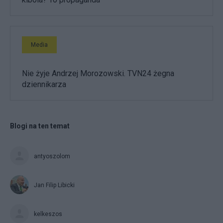
Media
Nie żyje Andrzej Morozowski. TVN24 żegna
dziennikarza
Blogi na ten temat
antyoszolom
Jan Filip Libicki
kelkeszos