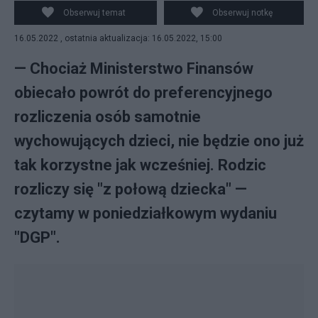
Nowelizacja ustawy o PIT wprowadza wspólne
Obserwuj temat
Obserwuj notkę
rozliczenie z dzieckiem w przypadku samotnych
16.05.2022 , ostatnia aktualizacja: 16.05.2022, 15:00
rodziców, którzy skorzystają z półtorakrotności kwoty
wolnej od podatku (fot. PAP)
— Chociaż Ministerstwo Finansów
obiecało powrót do preferencyjnego
rozliczenia osób samotnie
wychowujących dzieci, nie będzie ono już
tak korzystne jak wcześniej. Rodzic
rozliczy się "z połową dziecka" —
czytamy w poniedziałkowym wydaniu
"DGP".