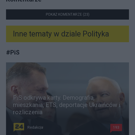
POKAŻ KOMENTARZE (23)
Inne tematy w dziale
Polityka
#
PiS
PiS odkrywa karty. Demografia,
mieszkania, ETS, deportacje Ukraińców i
rozliczenia
Redakcja
193