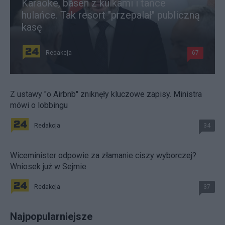
Karaoke, basen z kulkami i tańce
hulańce. Tak resort "przepalał" publiczną
kasę
Redakcja
67
Z ustawy "o Airbnb" zniknęły kluczowe zapisy. Ministra
mówi o lobbingu
Redakcja
34
Wiceminister odpowie za złamanie ciszy wyborczej?
Wniosek już w Sejmie
Redakcja
37
Najpopularniejsze