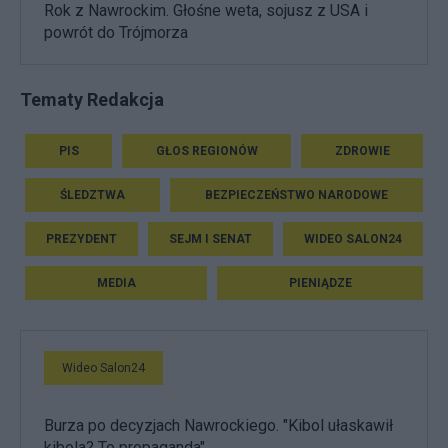
Rok z Nawrockim. Głośne weta, sojusz z USA i
powrót do Trójmorza
Tematy Redakcja
PIS
GŁOS REGIONÓW
ZDROWIE
ŚLEDZTWA
BEZPIECZEŃSTWO NARODOWE
PREZYDENT
SEJM I SENAT
WIDEO SALON24
MEDIA
PIENIĄDZE
Wideo Salon24
Burza po decyzjach Nawrockiego. "Kibol ułaskawił
kibola? To propaganda"