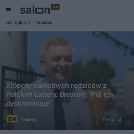
Strona główna
Redakcja
Kłopoty samotnych rodziców z
Polskim Ładem. Biedroń: "PiS ich
dyskryminuje"
Redakcja
POLSKI ŁAD
Osoby wychowujące dzieci samodzielnie będą stratni.