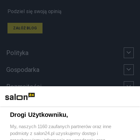
Podziel się swoją opinią
ZAŁÓŻ BLOG
Polityka
Gospodarka
Rozmaitości
Technologie
Drogi Użytkowniku,
Sport
My, naszych 1160 zaufanych partnerów oraz inne
podmioty z salon24.pl uzyskujemy dostęp i
Społeczeństwo