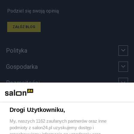
Podziel się swoją opinią
ZAŁÓŻ BLOG
Polityka
Gospodarka
Rozmaitości
Technologie
Drogi Użytkowniku,
Sport
My, naszych 1162 zaufanych partnerów oraz inne
podmioty z salon24.pl uzyskujemy dostęp i
Społeczeństwo