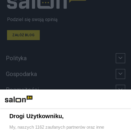
Podziel się swoją opinią
ZAŁÓŻ BLOG
Polityka
Gospodarka
Rozmaitości
Technologie
Drogi Użytkowniku,
Sport
My, naszych 1162 zaufanych partnerów oraz inne