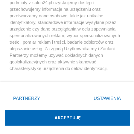
podmioty z salon24.pl uzyskujemy dostęp i
Społeczeństwo
przechowujemy informacje na urządzeniu oraz
przetwarzamy dane osobowe, takie jak unikalne
Kultura
identyfikatory, standardowe informacje wysyłane przez
urządzenie czy dane przeglądania w celu zapewniania
spersonalizowanych reklam, wybór spersonalizowanych
treści, pomiar reklam i treści, badanie odbiorców oraz
ulepszanie usług. Za zgodą Użytkownika my i Zaufani
X
Facebook
Instagram
Youtube
Partnerzy możemy używać dokładnych danych
geolokalizacyjnych oraz aktywnie skanować
charakterystykę urządzenia do celów identyfikacji.
Web Content Media sp. z o. o. © 2022
Ponieważ cenimy Twoją prywatność, prosimy o zgodę na
korzystanie z tych technologii poprzez kliknięcie
„Akceptuję”. Zgoda jest dobrowolna i zawsze możesz ją
Pomoc
O nas
Praca
Reklama
Kontakt
zmienić/wycofać klikając przycisk ustawień prywatności
PARTNERZY
USTAWIENIA
znajdujący się w lewym dolnym rogu strony
. Niektóre
rodzaje przetwarzania danych nie wymagają zgody
użytkownika, ale masz prawo sprzeciwić się takiemu
AKCEPTUJĘ
przetwarzaniu. Preferencje będą miały zastosowania tylko
Technologię dostarcza:
W3media.pl
na tej witrynie.