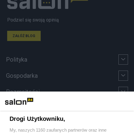
Podziel się swoją opinią
ZAŁÓŻ BLOG
Polityka
Gospodarka
Rozmaitości
Technologie
Drogi Użytkowniku,
Sport
My, naszych 1160 zaufanych partnerów oraz inne