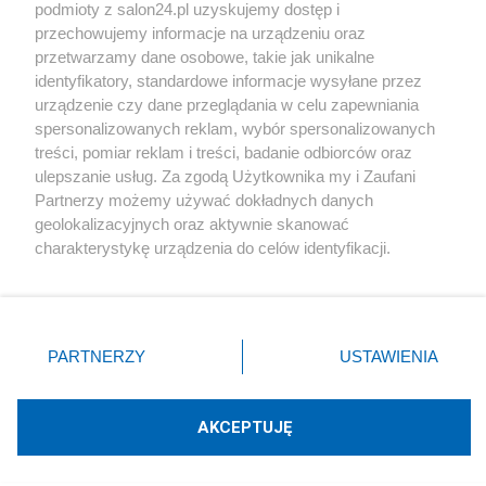
podmioty z salon24.pl uzyskujemy dostęp i
Społeczeństwo
przechowujemy informacje na urządzeniu oraz
przetwarzamy dane osobowe, takie jak unikalne
Kultura
identyfikatory, standardowe informacje wysyłane przez
urządzenie czy dane przeglądania w celu zapewniania
spersonalizowanych reklam, wybór spersonalizowanych
treści, pomiar reklam i treści, badanie odbiorców oraz
ulepszanie usług. Za zgodą Użytkownika my i Zaufani
X
Facebook
Instagram
Youtube
Partnerzy możemy używać dokładnych danych
geolokalizacyjnych oraz aktywnie skanować
charakterystykę urządzenia do celów identyfikacji.
Web Content Media sp. z o. o. © 2022
Ponieważ cenimy Twoją prywatność, prosimy o zgodę na
korzystanie z tych technologii poprzez kliknięcie
„Akceptuję”. Zgoda jest dobrowolna i zawsze możesz ją
Pomoc
O nas
Praca
Reklama
Kontakt
zmienić/wycofać klikając przycisk ustawień prywatności
PARTNERZY
USTAWIENIA
znajdujący się w lewym dolnym rogu strony
. Niektóre
rodzaje przetwarzania danych nie wymagają zgody
użytkownika, ale masz prawo sprzeciwić się takiemu
AKCEPTUJĘ
przetwarzaniu. Preferencje będą miały zastosowania tylko
Technologię dostarcza:
W3media.pl
na tej witrynie.