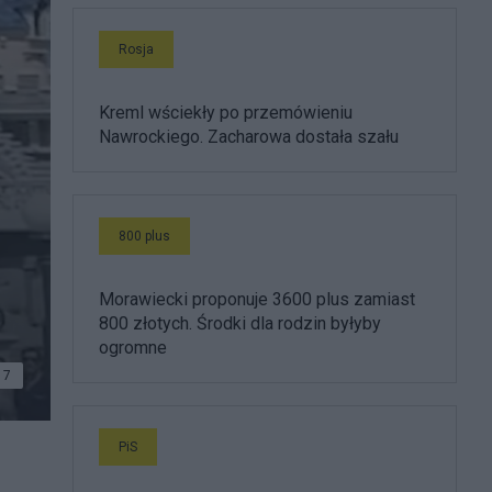
Rosja
Kreml wściekły po przemówieniu
Nawrockiego. Zacharowa dostała szału
800 plus
Morawiecki proponuje 3600 plus zamiast
800 złotych. Środki dla rodzin byłyby
ogromne
7
PiS