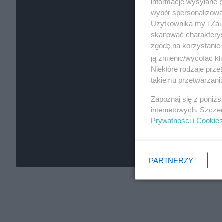
informacje wysyłane 
wybór spersonalizowan
Użytkownika my i Zau
skanować charakterys
zgodę na korzystanie 
ją zmienić/wycofać kl
Niektóre rodzaje prz
takiemu przetwarzaniu
Zapoznaj się z poniż
internetowych. Szcze
Prywatności
i
Cookie
PARTNERZY