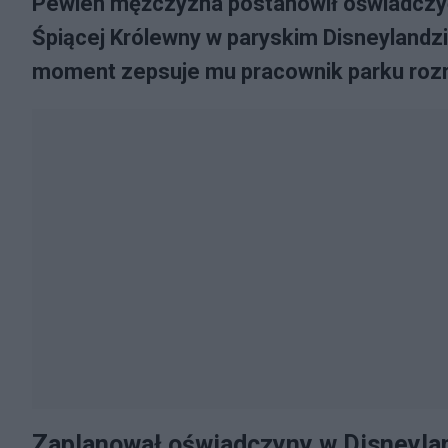
Pewien mężczyzna postanowił oświadczyć
Śpiącej Królewny w paryskim Disneylandzi
moment zepsuje mu pracownik parku rozr
Zaplanował oświadczyny w Disneyla