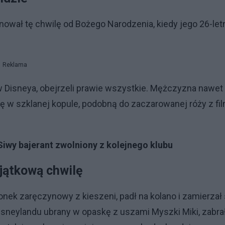
lanował tę chwilę od Bożego Narodzenia, kiedy jego 26-let
Reklama
w Disneya, obejrzeli prawie wszystkie. Mężczyzna nawet
 w szklanej kopule, podobną do zaczarowanej róży z fi
iwy bajerant zwolniony z kolejnego klubu
jątkową chwilę
nek zaręczynowy z kieszeni, padł na kolano i zamierzał 
isneylandu ubrany w opaskę z uszami Myszki Miki, zabra