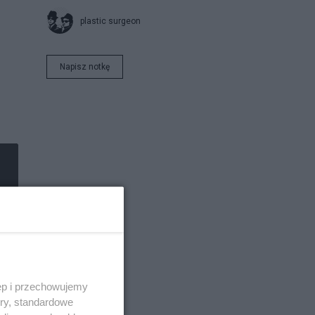
plastic surgeon
Napisz notkę
ęp i przechowujemy
ory, standardowe