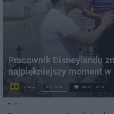
Pracownik Disneylandu z
najpiękniejszy moment w 
Redakcja
STYL ŻYCIA
Obserwuj temat
Pracownik Disneylandu zepsuł parze zakochanych wyj
9.06.2022