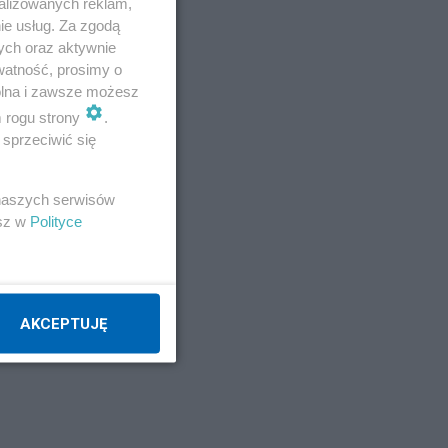
alizowanych reklam,
ie usług. Za zgodą
ych oraz aktywnie
watność, prosimy o
wolna i zawsze możesz
m rogu strony
.
sprzeciwić się
 naszych serwisów
esz w
Polityce
AKCEPTUJĘ