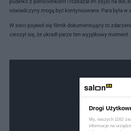
pudełko z pierścionkiem i rozkazał im zejść na dół,
oświadczyny mogą być kontynuowane. Para była w 
W sieci pojawił się filmik dokumentujący to zdarzeni
cieszył się, że ukradł parze ten wyjątkowy moment.
Drogi Użytkow
My, naszych 1162 zau
informacje na urządze