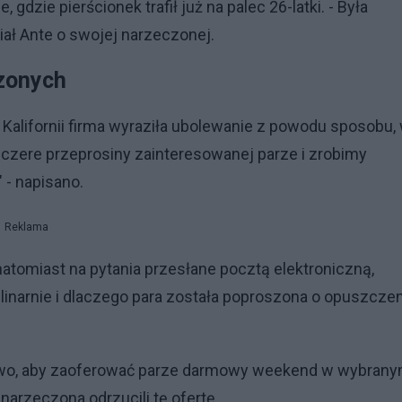
dzie pierścionek trafił już na palec 26-latki. - Była
iał Ante o swojej narzeczonej.
czonych
alifornii firma wyraziła ubolewanie z powodu sposobu,
szczere przeprosiny zainteresowanej parze i zrobimy
 - napisano.
Reklama
natomiast na pytania przesłane pocztą elektroniczną,
inarnie i dlaczego para została poproszona o opuszcze
ailowo, aby zaoferować parze darmowy weekend w wybran
 narzeczona odrzucili tę ofertę.