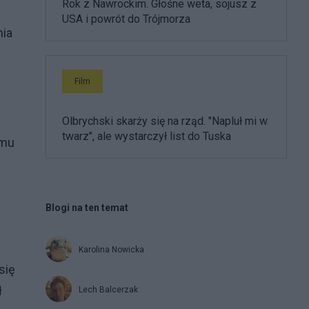
Rok z Nawrockim. Głośne weta, sojusz z
USA i powrót do Trójmorza
nia
Film
Olbrychski skarży się na rząd. "Napluł mi w
twarz", ale wystarczył list do Tuska
lmu
Blogi na ten temat
Karolina Nowicka
się
ł
Lech Balcerzak