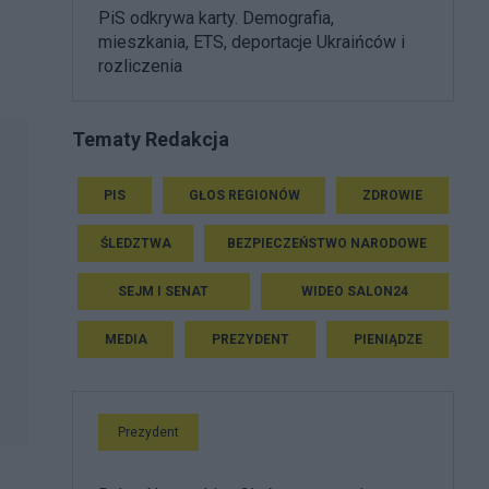
PiS odkrywa karty. Demografia,
mieszkania, ETS, deportacje Ukraińców i
rozliczenia
Tematy Redakcja
PIS
GŁOS REGIONÓW
ZDROWIE
ŚLEDZTWA
BEZPIECZEŃSTWO NARODOWE
SEJM I SENAT
WIDEO SALON24
MEDIA
PREZYDENT
PIENIĄDZE
Prezydent