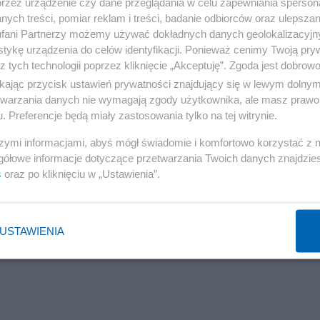
przez urządzenie czy dane przeglądania w celu zapewniania sperson
ych treści, pomiar reklam i treści, badanie odbiorców oraz ulepszan
fani Partnerzy możemy używać dokładnych danych geolokalizacyjn
tykę urządzenia do celów identyfikacji. Ponieważ cenimy Twoją pry
z tych technologii poprzez kliknięcie „Akceptuję”. Zgoda jest dobro
ikając przycisk ustawień prywatności znajdujący się w lewym dolny
etwarzania danych nie wymagają zgody użytkownika, ale masz prawo 
. Preferencje będą miały zastosowania tylko na tej witrynie.
szymi informacjami, abyś mógł świadomie i komfortowo korzystać z
gółowe informacje dotyczące przetwarzania Twoich danych znajdzi
s
oraz po kliknięciu w „Ustawienia”.
USTAWIENIA