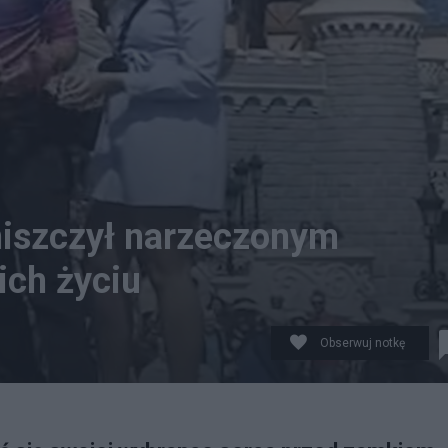
niszczył narzeczonym
ich życiu
Obserwuj notkę
ątkowy moment. Fot. Kadr z nagranie wideo