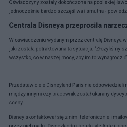
Oświadczyny zostały dokończone na pobliskiej ławce, g
jednocześnie bardzo szczęśliwa i smutna - powiedz
Centrala Disneya przeprosiła narze
W oświadczeniu wydanym przez centralę Disneya w K
jaki została potraktowana ta sytuacja. "Złożyliśmy 
wszystko, co w naszej mocy, aby im to wynagrodzić"
Przedstawiciele Disneyland Paris nie odpowiedzieli 
między innymi czy pracownik został ukarany dyscypl
sceny.
Disney skontaktował się z nimi telefonicznie i m
przez nich parku Disneylandu i hotelu, ale Ante i jego