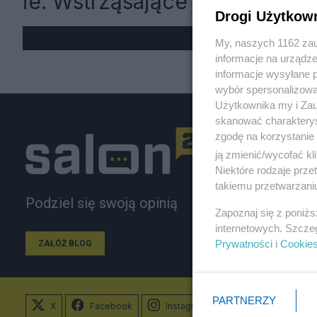
ie. Wstrząsające fakty
Drogi Użytkow
My, naszych 1162 zau
informacje na urządze
informacje wysyłane 
wybór spersonalizowan
Użytkownika my i Zau
skanować charakterys
zgodę na korzystanie 
ją zmienić/wycofać kl
Niektóre rodzaje prz
takiemu przetwarzaniu
Podziel się swoją opinią
Zapoznaj się z poniż
internetowych. Szcze
Prywatności
i
Cookie
ZAŁÓŻ BLOG
PARTNERZY
X
Facebook
Instagram