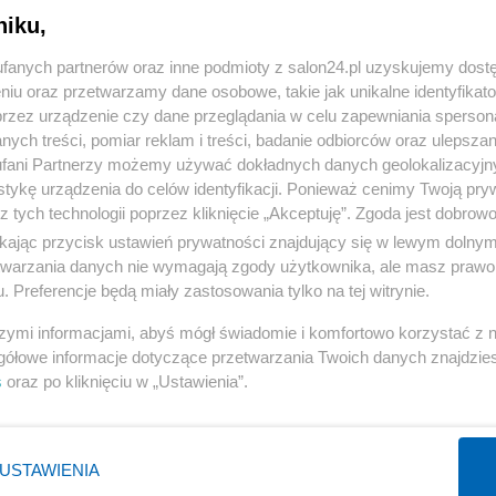
niku,
« WRÓĆ DO NOTKI
fanych partnerów oraz inne podmioty z salon24.pl uzyskujemy dost
niu oraz przetwarzamy dane osobowe, takie jak unikalne identyfikat
przez urządzenie czy dane przeglądania w celu zapewniania sperson
ych treści, pomiar reklam i treści, badanie odbiorców oraz ulepszan
fani Partnerzy możemy używać dokładnych danych geolokalizacyjn
tykę urządzenia do celów identyfikacji. Ponieważ cenimy Twoją pry
Polityka
Gospodarka
z tych technologii poprzez kliknięcie „Akceptuję”. Zgoda jest dobro
ikając przycisk ustawień prywatności znajdujący się w lewym dolny
Rosja
Biznes
etwarzania danych nie wymagają zgody użytkownika, ale masz prawo 
PiS
Pieniądze
. Preferencje będą miały zastosowania tylko na tej witrynie.
Rząd
Centralny Port Komunikacyjny
szymi informacjami, abyś mógł świadomie i komfortowo korzystać z
Prezydent
Inwestycje
gółowe informacje dotyczące przetwarzania Twoich danych znajdzi
s
oraz po kliknięciu w „Ustawienia”.
NATO
Podatki
WIĘCEJ
WIĘCEJ
USTAWIENIA