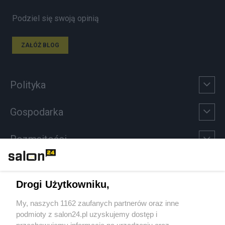
Podziel się swoją opinią
ZAŁÓŻ BLOG
Polityka
Gospodarka
Rozmaitości
Technologie
Drogi Użytkowniku,
Sport
My, naszych 1162 zaufanych partnerów oraz inne
podmioty z salon24.pl uzyskujemy dostęp i
Społeczeństwo