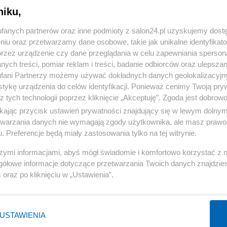
niku,
« WRÓĆ DO NOTKI
fanych partnerów oraz inne podmioty z salon24.pl uzyskujemy dost
niu oraz przetwarzamy dane osobowe, takie jak unikalne identyfikat
przez urządzenie czy dane przeglądania w celu zapewniania sperson
ych treści, pomiar reklam i treści, badanie odbiorców oraz ulepszan
fani Partnerzy możemy używać dokładnych danych geolokalizacyjn
tykę urządzenia do celów identyfikacji. Ponieważ cenimy Twoją pry
Polityka
Gospodarka
z tych technologii poprzez kliknięcie „Akceptuję”. Zgoda jest dobro
ikając przycisk ustawień prywatności znajdujący się w lewym dolny
PiS
Biznes
etwarzania danych nie wymagają zgody użytkownika, ale masz prawo 
Rząd
Pieniądze
. Preferencje będą miały zastosowania tylko na tej witrynie.
Prezydent
Centralny Port Komunikacyjny
szymi informacjami, abyś mógł świadomie i komfortowo korzystać z
NATO
Inwestycje
gółowe informacje dotyczące przetwarzania Twoich danych znajdzi
s
oraz po kliknięciu w „Ustawienia”.
KO
Podatki
WIĘCEJ
WIĘCEJ
USTAWIENIA