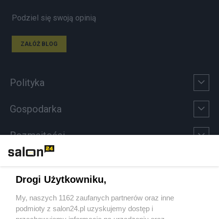
Podziel się swoją opinią
ZAŁÓŻ BLOG
Polityka
Gospodarka
Rozmaitości
Technologie
Drogi Użytkowniku,
Sport
My, naszych 1162 zaufanych partnerów oraz inne
podmioty z salon24.pl uzyskujemy dostęp i
Społeczeństwo