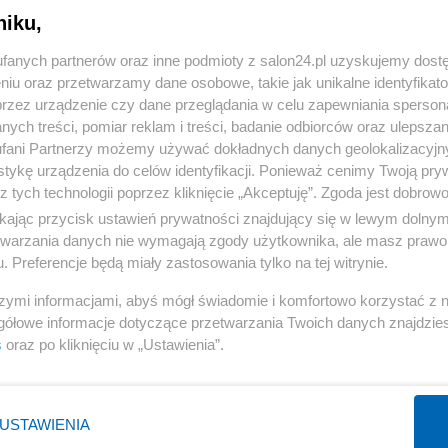
niku,
« WRÓĆ DO NOTKI
fanych partnerów oraz inne podmioty z salon24.pl uzyskujemy dost
niu oraz przetwarzamy dane osobowe, takie jak unikalne identyfikat
przez urządzenie czy dane przeglądania w celu zapewniania sperson
ych treści, pomiar reklam i treści, badanie odbiorców oraz ulepszan
fani Partnerzy możemy używać dokładnych danych geolokalizacyjn
tykę urządzenia do celów identyfikacji. Ponieważ cenimy Twoją pry
Polityka
Gospodarka
z tych technologii poprzez kliknięcie „Akceptuję”. Zgoda jest dobro
ikając przycisk ustawień prywatności znajdujący się w lewym dolny
Prezydent
Pieniądze
etwarzania danych nie wymagają zgody użytkownika, ale masz prawo 
PiS
Centralny Port Komunikacyjny
. Preferencje będą miały zastosowania tylko na tej witrynie.
NATO
Inwestycje
szymi informacjami, abyś mógł świadomie i komfortowo korzystać z
KO
Biznes
gółowe informacje dotyczące przetwarzania Twoich danych znajdzi
s
oraz po kliknięciu w „Ustawienia”.
Imigranci
Podatki
WIĘCEJ
WIĘCEJ
USTAWIENIA