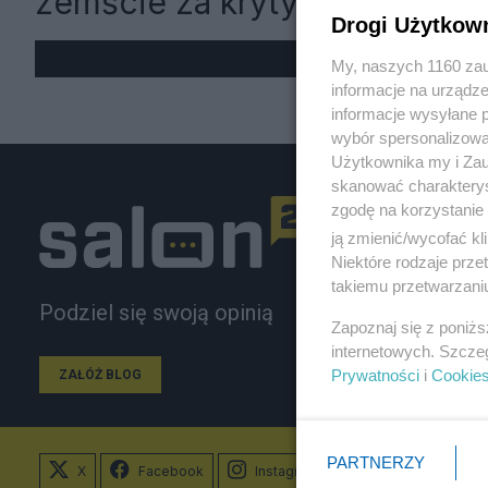
zemście za krytykę MON
Drogi Użytkow
My, naszych 1160 zau
informacje na urządze
informacje wysyłane 
wybór spersonalizowan
Użytkownika my i Zau
skanować charakterys
zgodę na korzystanie 
ją zmienić/wycofać kl
Niektóre rodzaje prz
takiemu przetwarzaniu
Podziel się swoją opinią
Zapoznaj się z poniż
internetowych. Szcze
Prywatności
i
Cookie
ZAŁÓŻ BLOG
PARTNERZY
X
Facebook
Instagram