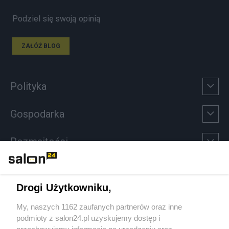
Podziel się swoją opinią
ZAŁÓŻ BLOG
Polityka
Gospodarka
Rozmaitości
Technologie
Drogi Użytkowniku,
Sport
My, naszych 1162 zaufanych partnerów oraz inne
podmioty z salon24.pl uzyskujemy dostęp i
Społeczeństwo