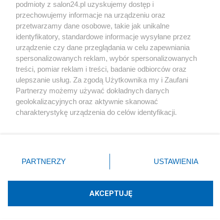
podmioty z salon24.pl uzyskujemy dostęp i
Społeczeństwo
przechowujemy informacje na urządzeniu oraz
przetwarzamy dane osobowe, takie jak unikalne
Kultura
identyfikatory, standardowe informacje wysyłane przez
urządzenie czy dane przeglądania w celu zapewniania
spersonalizowanych reklam, wybór spersonalizowanych
treści, pomiar reklam i treści, badanie odbiorców oraz
ulepszanie usług. Za zgodą Użytkownika my i Zaufani
X
Facebook
Instagram
Youtube
Partnerzy możemy używać dokładnych danych
geolokalizacyjnych oraz aktywnie skanować
charakterystykę urządzenia do celów identyfikacji.
Web Content Media sp. z o. o. © 2022
Ponieważ cenimy Twoją prywatność, prosimy o zgodę na
korzystanie z tych technologii poprzez kliknięcie
„Akceptuję”. Zgoda jest dobrowolna i zawsze możesz ją
Pomoc
O nas
Praca
Reklama
Kontakt
zmienić/wycofać klikając przycisk ustawień prywatności
PARTNERZY
USTAWIENIA
znajdujący się w lewym dolnym rogu strony
. Niektóre
rodzaje przetwarzania danych nie wymagają zgody
użytkownika, ale masz prawo sprzeciwić się takiemu
AKCEPTUJĘ
przetwarzaniu. Preferencje będą miały zastosowania tylko
Technologię dostarcza:
W3media.pl
na tej witrynie.