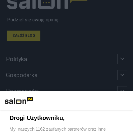
Podziel się swoją opinią
ZAŁÓŻ BLOG
Polityka
Gospodarka
Rozmaitości
Technologie
Drogi Użytkowniku,
Sport
My, naszych 1162 zaufanych partnerów oraz inne