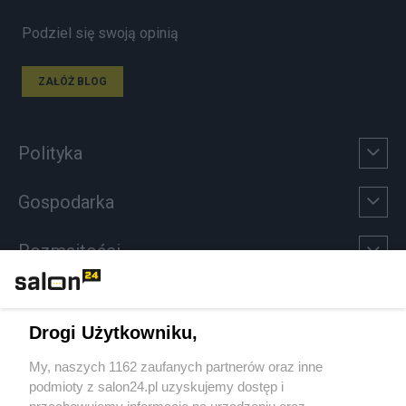
Podziel się swoją opinią
ZAŁÓŻ BLOG
Polityka
Gospodarka
Rozmaitości
Technologie
Drogi Użytkowniku,
Sport
My, naszych 1162 zaufanych partnerów oraz inne
podmioty z salon24.pl uzyskujemy dostęp i
Społeczeństwo