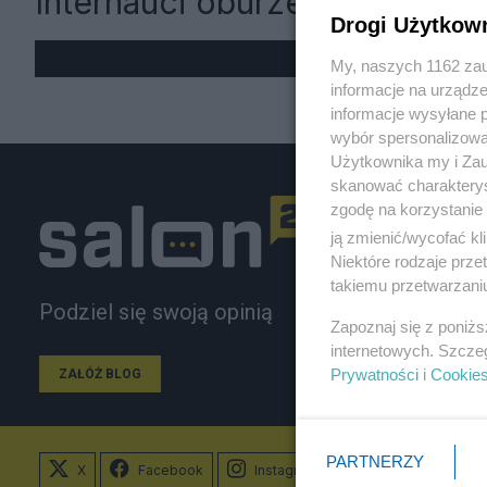
Internauci oburzeni
Drogi Użytkow
My, naszych 1162 zau
informacje na urządze
informacje wysyłane 
wybór spersonalizowan
Użytkownika my i Zau
skanować charakterys
zgodę na korzystanie 
ją zmienić/wycofać kl
Niektóre rodzaje prz
takiemu przetwarzaniu
Podziel się swoją opinią
Zapoznaj się z poniż
internetowych. Szcze
Prywatności
i
Cookie
ZAŁÓŻ BLOG
PARTNERZY
X
Facebook
Instagram