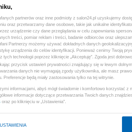
niku,
« WRÓĆ DO NOTKI
fanych partnerów oraz inne podmioty z salon24.pl uzyskujemy dost
niu oraz przetwarzamy dane osobowe, takie jak unikalne identyfikat
przez urządzenie czy dane przeglądania w celu zapewniania sperson
ych treści, pomiar reklam i treści, badanie odbiorców oraz ulepszan
fani Partnerzy możemy używać dokładnych danych geolokalizacyjn
tykę urządzenia do celów identyfikacji. Ponieważ cenimy Twoją pry
Polityka
Gospodarka
z tych technologii poprzez kliknięcie „Akceptuję”. Zgoda jest dobro
ikając przycisk ustawień prywatności znajdujący się w lewym dolny
Rosja
Biznes
etwarzania danych nie wymagają zgody użytkownika, ale masz prawo 
PiS
Pieniądze
. Preferencje będą miały zastosowania tylko na tej witrynie.
Rząd
Centralny Port Komunikacyjny
szymi informacjami, abyś mógł świadomie i komfortowo korzystać z
Prezydent
Inwestycje
gółowe informacje dotyczące przetwarzania Twoich danych znajdzi
s
oraz po kliknięciu w „Ustawienia”.
NATO
Podatki
WIĘCEJ
WIĘCEJ
USTAWIENIA