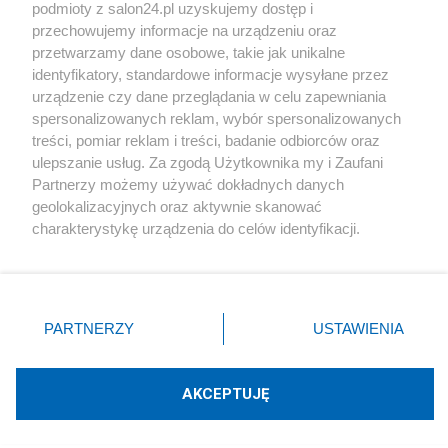
podmioty z salon24.pl uzyskujemy dostęp i
Społeczeństwo
przechowujemy informacje na urządzeniu oraz
przetwarzamy dane osobowe, takie jak unikalne
Kultura
identyfikatory, standardowe informacje wysyłane przez
urządzenie czy dane przeglądania w celu zapewniania
spersonalizowanych reklam, wybór spersonalizowanych
treści, pomiar reklam i treści, badanie odbiorców oraz
ulepszanie usług. Za zgodą Użytkownika my i Zaufani
X
Facebook
Instagram
Youtube
Partnerzy możemy używać dokładnych danych
geolokalizacyjnych oraz aktywnie skanować
charakterystykę urządzenia do celów identyfikacji.
Web Content Media sp. z o. o. © 2022
Ponieważ cenimy Twoją prywatność, prosimy o zgodę na
korzystanie z tych technologii poprzez kliknięcie
„Akceptuję”. Zgoda jest dobrowolna i zawsze możesz ją
Pomoc
O nas
Praca
Reklama
Kontakt
zmienić/wycofać klikając przycisk ustawień prywatności
PARTNERZY
USTAWIENIA
znajdujący się w lewym dolnym rogu strony
. Niektóre
rodzaje przetwarzania danych nie wymagają zgody
użytkownika, ale masz prawo sprzeciwić się takiemu
AKCEPTUJĘ
przetwarzaniu. Preferencje będą miały zastosowania tylko
Technologię dostarcza:
W3media.pl
na tej witrynie.