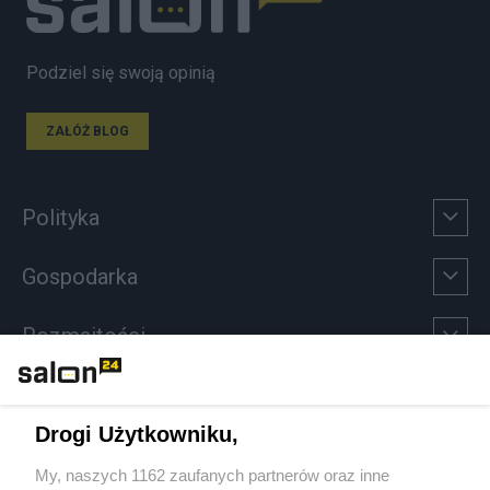
Podziel się swoją opinią
ZAŁÓŻ BLOG
Polityka
Gospodarka
Rozmaitości
Technologie
Drogi Użytkowniku,
Sport
My, naszych 1162 zaufanych partnerów oraz inne