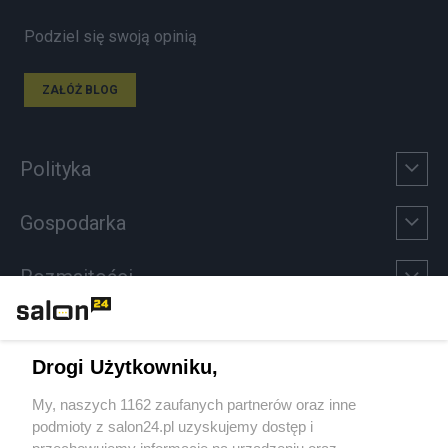
Podziel się swoją opinią
ZAŁÓŻ BLOG
Polityka
Gospodarka
Rozmaitości
Technologie
Drogi Użytkowniku,
Sport
My, naszych 1162 zaufanych partnerów oraz inne
podmioty z salon24.pl uzyskujemy dostęp i
Społeczeństwo