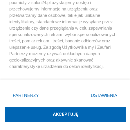
podmioty z salon24.pl uzyskujemy dostęp i
Społeczeństwo
przechowujemy informacje na urządzeniu oraz
przetwarzamy dane osobowe, takie jak unikalne
Kultura
identyfikatory, standardowe informacje wysyłane przez
urządzenie czy dane przeglądania w celu zapewniania
spersonalizowanych reklam, wybór spersonalizowanych
treści, pomiar reklam i treści, badanie odbiorców oraz
ulepszanie usług. Za zgodą Użytkownika my i Zaufani
X
Facebook
Instagram
Youtube
Partnerzy możemy używać dokładnych danych
geolokalizacyjnych oraz aktywnie skanować
charakterystykę urządzenia do celów identyfikacji.
Web Content Media sp. z o. o. © 2022
Ponieważ cenimy Twoją prywatność, prosimy o zgodę na
korzystanie z tych technologii poprzez kliknięcie
„Akceptuję”. Zgoda jest dobrowolna i zawsze możesz ją
Pomoc
O nas
Praca
Reklama
Kontakt
zmienić/wycofać klikając przycisk ustawień prywatności
PARTNERZY
USTAWIENIA
znajdujący się w lewym dolnym rogu strony
. Niektóre
rodzaje przetwarzania danych nie wymagają zgody
użytkownika, ale masz prawo sprzeciwić się takiemu
AKCEPTUJĘ
przetwarzaniu. Preferencje będą miały zastosowania tylko
Technologię dostarcza:
W3media.pl
na tej witrynie.