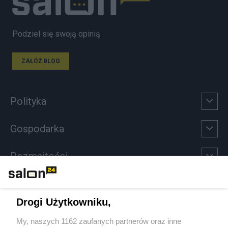
Podziel się swoją opinią
ZAŁÓŻ BLOG
Polityka
Gospodarka
Rozmaitości
Technologie
Drogi Użytkowniku,
Sport
My, naszych 1162 zaufanych partnerów oraz inne