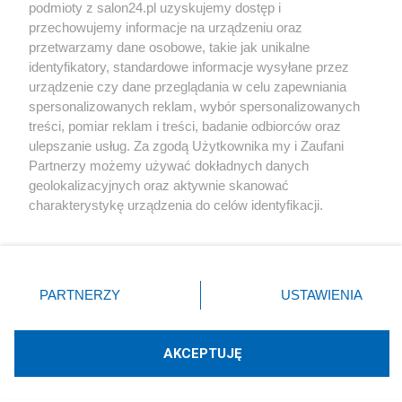
podmioty z salon24.pl uzyskujemy dostęp i
Społeczeństwo
przechowujemy informacje na urządzeniu oraz
przetwarzamy dane osobowe, takie jak unikalne
Kultura
identyfikatory, standardowe informacje wysyłane przez
urządzenie czy dane przeglądania w celu zapewniania
spersonalizowanych reklam, wybór spersonalizowanych
treści, pomiar reklam i treści, badanie odbiorców oraz
ulepszanie usług. Za zgodą Użytkownika my i Zaufani
X
Facebook
Instagram
Youtube
Partnerzy możemy używać dokładnych danych
geolokalizacyjnych oraz aktywnie skanować
charakterystykę urządzenia do celów identyfikacji.
Web Content Media sp. z o. o. © 2022
Ponieważ cenimy Twoją prywatność, prosimy o zgodę na
korzystanie z tych technologii poprzez kliknięcie
„Akceptuję”. Zgoda jest dobrowolna i zawsze możesz ją
Pomoc
O nas
Praca
Reklama
Kontakt
zmienić/wycofać klikając przycisk ustawień prywatności
PARTNERZY
USTAWIENIA
znajdujący się w lewym dolnym rogu strony
. Niektóre
rodzaje przetwarzania danych nie wymagają zgody
użytkownika, ale masz prawo sprzeciwić się takiemu
AKCEPTUJĘ
przetwarzaniu. Preferencje będą miały zastosowania tylko
Technologię dostarcza:
W3media.pl
na tej witrynie.