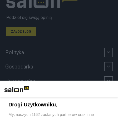
Podziel się swoją opinią
ZAŁÓŻ BLOG
Polityka
Gospodarka
Rozmaitości
Technologie
Drogi Użytkowniku,
Sport
My, naszych 1162 zaufanych partnerów oraz inne