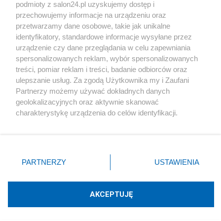
podmioty z salon24.pl uzyskujemy dostęp i
Społeczeństwo
przechowujemy informacje na urządzeniu oraz
przetwarzamy dane osobowe, takie jak unikalne
Kultura
identyfikatory, standardowe informacje wysyłane przez
urządzenie czy dane przeglądania w celu zapewniania
spersonalizowanych reklam, wybór spersonalizowanych
treści, pomiar reklam i treści, badanie odbiorców oraz
ulepszanie usług. Za zgodą Użytkownika my i Zaufani
X
Facebook
Instagram
Youtube
Partnerzy możemy używać dokładnych danych
geolokalizacyjnych oraz aktywnie skanować
charakterystykę urządzenia do celów identyfikacji.
Web Content Media sp. z o. o. © 2022
Ponieważ cenimy Twoją prywatność, prosimy o zgodę na
korzystanie z tych technologii poprzez kliknięcie
„Akceptuję”. Zgoda jest dobrowolna i zawsze możesz ją
Pomoc
O nas
Praca
Reklama
Kontakt
zmienić/wycofać klikając przycisk ustawień prywatności
PARTNERZY
USTAWIENIA
znajdujący się w lewym dolnym rogu strony
. Niektóre
rodzaje przetwarzania danych nie wymagają zgody
użytkownika, ale masz prawo sprzeciwić się takiemu
AKCEPTUJĘ
przetwarzaniu. Preferencje będą miały zastosowania tylko
Technologię dostarcza:
W3media.pl
na tej witrynie.