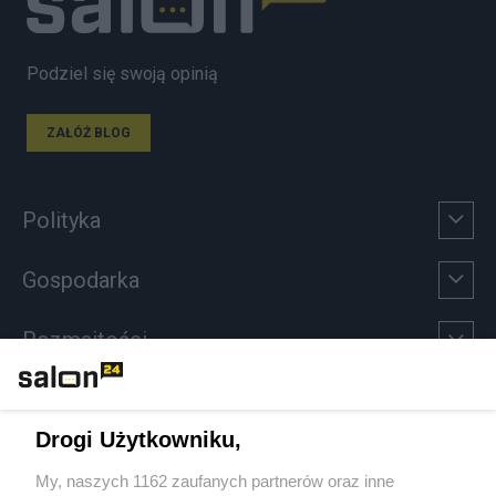
Podziel się swoją opinią
ZAŁÓŻ BLOG
Polityka
Gospodarka
Rozmaitości
Technologie
Drogi Użytkowniku,
Sport
My, naszych 1162 zaufanych partnerów oraz inne