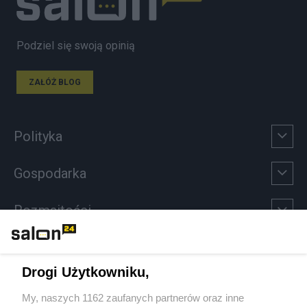
Podziel się swoją opinią
ZAŁÓŻ BLOG
Polityka
Gospodarka
Rozmaitości
Technologie
Drogi Użytkowniku,
Sport
My, naszych 1162 zaufanych partnerów oraz inne