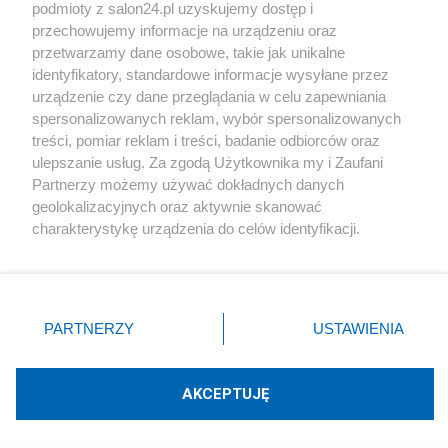
podmioty z salon24.pl uzyskujemy dostęp i
Społeczeństwo
przechowujemy informacje na urządzeniu oraz
przetwarzamy dane osobowe, takie jak unikalne
Kultura
identyfikatory, standardowe informacje wysyłane przez
urządzenie czy dane przeglądania w celu zapewniania
spersonalizowanych reklam, wybór spersonalizowanych
treści, pomiar reklam i treści, badanie odbiorców oraz
ulepszanie usług. Za zgodą Użytkownika my i Zaufani
X
Facebook
Instagram
Youtube
Partnerzy możemy używać dokładnych danych
geolokalizacyjnych oraz aktywnie skanować
charakterystykę urządzenia do celów identyfikacji.
Web Content Media sp. z o. o. © 2022
Ponieważ cenimy Twoją prywatność, prosimy o zgodę na
korzystanie z tych technologii poprzez kliknięcie
„Akceptuję”. Zgoda jest dobrowolna i zawsze możesz ją
Pomoc
O nas
Praca
Reklama
Kontakt
zmienić/wycofać klikając przycisk ustawień prywatności
PARTNERZY
USTAWIENIA
znajdujący się w lewym dolnym rogu strony
. Niektóre
rodzaje przetwarzania danych nie wymagają zgody
użytkownika, ale masz prawo sprzeciwić się takiemu
AKCEPTUJĘ
przetwarzaniu. Preferencje będą miały zastosowania tylko
Technologię dostarcza:
W3media.pl
na tej witrynie.