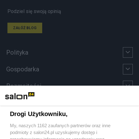
Podziel się swoją opinią
ZAŁÓŻ BLOG
Polityka
Gospodarka
Rozmaitości
Technologie
Drogi Użytkowniku,
Sport
My, naszych 1162 zaufanych partnerów oraz inne
podmioty z salon24.pl uzyskujemy dostęp i
Społeczeństwo