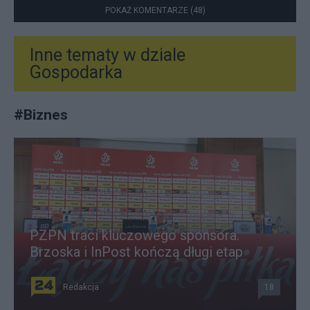
POKAŻ KOMENTARZE (48)
Inne tematy w dziale
Gospodarka
#
Biznes
PZPN traci kluczowego sponsora.
Brzoska i InPost kończą długi etap
Redakcja
18