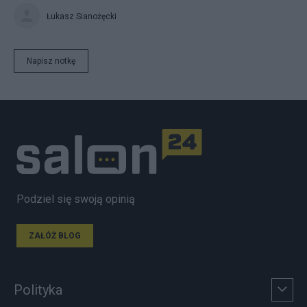
Łukasz Sianożęcki
Napisz notkę
Podziel się swoją opinią
ZAŁÓŻ BLOG
Polityka