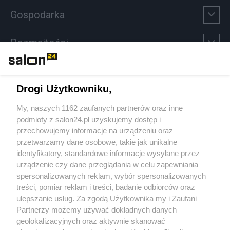
Gospodarka
Rozmaitości
Technologie
Drogi Użytkowniku,
Sport
My, naszych 1162 zaufanych partnerów oraz inne
podmioty z salon24.pl uzyskujemy dostęp i
Społeczeństwo
przechowujemy informacje na urządzeniu oraz
przetwarzamy dane osobowe, takie jak unikalne
Kultura
identyfikatory, standardowe informacje wysyłane przez
urządzenie czy dane przeglądania w celu zapewniania
spersonalizowanych reklam, wybór spersonalizowanych
treści, pomiar reklam i treści, badanie odbiorców oraz
ulepszanie usług. Za zgodą Użytkownika my i Zaufani
X
Facebook
Instagram
Youtube
Partnerzy możemy używać dokładnych danych
geolokalizacyjnych oraz aktywnie skanować