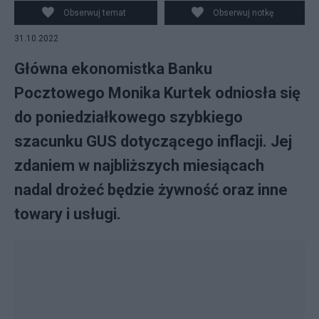
październiku. (fot. Pixabay)
Obserwuj temat
Obserwuj notkę
31.10.2022
Główna ekonomistka Banku
Pocztowego Monika Kurtek odniosła się
do poniedziałkowego szybkiego
szacunku GUS dotyczącego inflacji. Jej
zdaniem w najbliższych miesiącach
nadal drożeć będzie żywność oraz inne
towary i usługi.