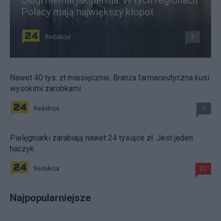
Długi niemal jak pensja. W tych regionach
Polacy mają największy kłopot
Redakcja
5
Nawet 40 tys. zł miesięcznie. Branża farmaceutyczna kusi
wysokimi zarobkami
Redakcja
7
Pielęgniarki zarabiają nawet 24 tysiące zł. Jest jeden
haczyk
Redakcja
22
Najpopularniejsze