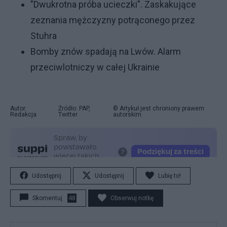
"Dwukrotna próba ucieczki". Zaskakujące
zeznania mężczyzny potrąconego przez
Stuhra
Bomby znów spadają na Lwów. Alarm
przeciwlotniczy w całej Ukrainie
Autor:
Źródło: PAP,
© Artykuł jest chroniony prawem
Redakcja
Twitter
autorskim.
Udostępnij
Udostępnij
Lubię to!
Skomentuj
48
Obserwuj notkę