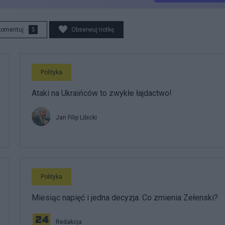
komentuj
5
Obserwuj notkę
Polityka
Ataki na Ukraińców to zwykłe łajdactwo!
Jan Filip Libicki
Polityka
Miesiąc napięć i jedna decyzja. Co zmienia Zełenski?
Redakcja