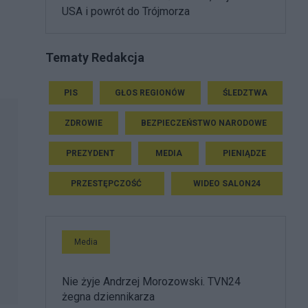
USA i powrót do Trójmorza
Tematy Redakcja
PIS
GŁOS REGIONÓW
ŚLEDZTWA
ZDROWIE
BEZPIECZEŃSTWO NARODOWE
PREZYDENT
MEDIA
PIENIĄDZE
PRZESTĘPCZOŚĆ
WIDEO SALON24
Media
Nie żyje Andrzej Morozowski. TVN24
żegna dziennikarza