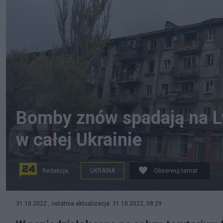
Bomby znów spadają na L
w całej Ukrainie
Redakcja
UKRAINA
Obserwuj temat
W poniedziałek rano w całej Ukrainie uruchomiono ala
31.10.2022 , ostatnia aktualizacja: 31.10.2022, 08:29
regionach tego kraju. (fot. Twitter)