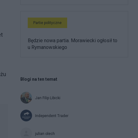
Partie polityczne
et
Będzie nowa partia. Morawiecki ogłosił to
u Rymanowskiego
ożu
Blogi na ten temat
Jan Filip Libicki
Independent Trader
julian olech