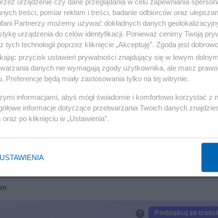
przez urządzenie czy dane przeglądania w celu zapewniania sperson
ych treści, pomiar reklam i treści, badanie odbiorców oraz ulepszan
fani Partnerzy możemy używać dokładnych danych geolokalizacyjn
tykę urządzenia do celów identyfikacji. Ponieważ cenimy Twoją pry
z tych technologii poprzez kliknięcie „Akceptuję”. Zgoda jest dobro
ikając przycisk ustawień prywatności znajdujący się w lewym dolny
etwarzania danych nie wymagają zgody użytkownika, ale masz prawo 
. Preferencje będą miały zastosowania tylko na tej witrynie.
 wszędzie sprzedaje się najlepiej
szymi informacjami, abyś mógł świadomie i komfortowo korzystać z
ratulował nowemu prezydentowi
gółowe informacje dotyczące przetwarzania Twoich danych znajdzi
premier biedy i bezrobocia
s
oraz po kliknięciu w „Ustawienia”.
u zaproponował inny polityk
b nie wyobraża sobie bez niego życia
USTAWIENIA
im.