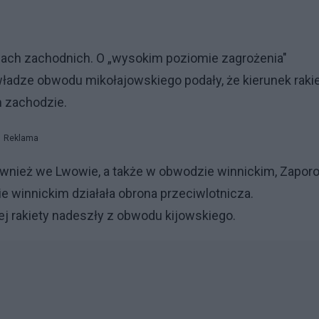
ach zachodnich. O „wysokim poziomie zagrożenia"
ładze obwodu mikołajowskiego podały, że kierunek raki
m zachodzie.
Reklama
ównież we Lwowie, a także w obwodzie winnickim, Zapor
ie winnickim działała obrona przeciwlotnicza.
ej rakiety nadeszły z obwodu kijowskiego.