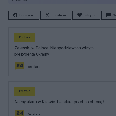
Udostępnij
Udostępnij
Lubię to!
S
Polityka
Zełenski w Polsce. Niespodziewana wizyta
prezydenta Ukrainy
Redakcja
Polityka
Nocny alarm w Kijowie. Ile rakiet przebiło obronę?
Redakcja