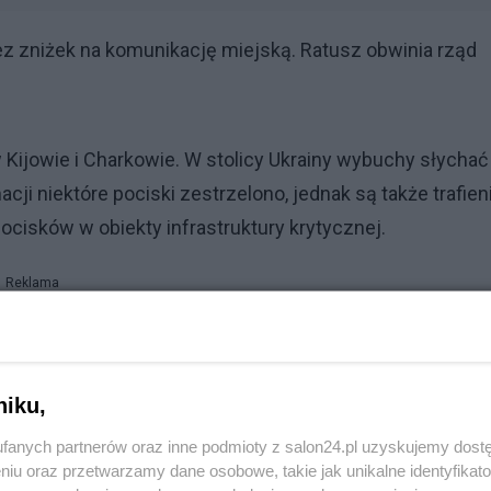
 zniżek na komunikację miejską. Ratusz obwinia rząd
Kijowie i Charkowie. W stolicy Ukrainy wybuchy słychać
ji niektóre pociski zestrzelono, jednak są także trafieni
ocisków w obiekty infrastruktury krytycznej.
Reklama
 przedstawiające moment zestrzelenia rosyjskiej rakie
niku,
fanych partnerów oraz inne podmioty z salon24.pl uzyskujemy dost
niu oraz przetwarzamy dane osobowe, takie jak unikalne identyfikat