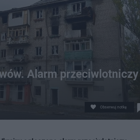
wów. Alarm przeciwlotniczy
Obserwuj notkę
rm przeciwlotniczy. Odgłosy wybuchów słychać było w wi