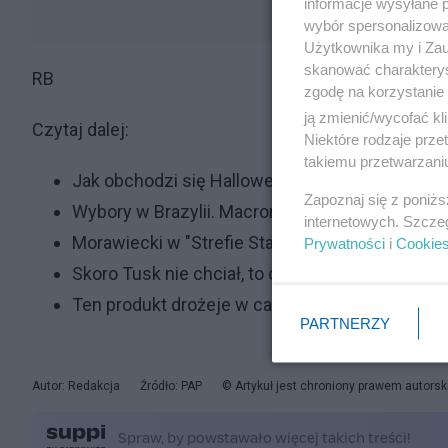
informacje wysyłane 
wybór spersonalizowan
Użytkownika my i Zau
skanować charakterys
RB
zgodę na korzystanie 
ją zmienić/wycofać kl
Czytaj dalej:
Niektóre rodzaje prz
takiemu przetwarzaniu
Jak obchodzi się Halloween na świecie? Strach
Zapoznaj się z poniż
Wybory w Brazylii. Macron błyskawicznie pog
internetowych. Szcze
Morawiecki w "Strefie Starcia": Donald Tusk to 
Prywatności
i
Cookie
Skoro Tusk nie chciał, to debatę Morawieckiem
Ten produkt drożeje w całej Europie. Wiele osó
PARTNERZY
Autor: Redakcja
Źródło: PAP
© Artykuł jest chroniony prawem autorsk