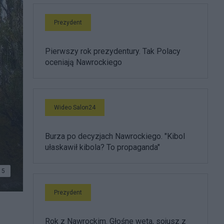
Prezydent
Pierwszy rok prezydentury. Tak Polacy
oceniają Nawrockiego
Wideo Salon24
Burza po decyzjach Nawrockiego. "Kibol
ułaskawił kibola? To propaganda"
5
Prezydent
elu
Rok z Nawrockim. Głośne weta, sojusz z