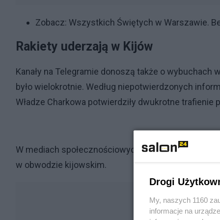
Zobacz:
Wszystkich Świętych w Warszawie. Bez
Rakiety uderzają w Kijów
Kanały na Telegramie donoszą także o wybuchach w 
było wielokrotnie. Według niepotwierdzonych informac
Władze Charkowa potwierdziły dwukrotne trafienie p
W mediach społecznościowych pojawiło się nagranie
w obwodzie kijowskim.
Drogi Użytkow
My, naszych 1160 zau
informacje na urządze