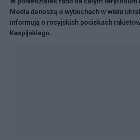
W poniedziałek rano na całym terytorium 
Media donoszą o wybuchach w wielu ukrai
informują o rosyjskich pociskach rakieto
Kaspijskiego.