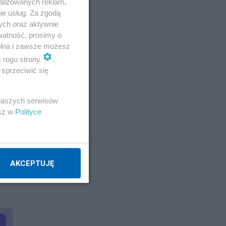
alizowanych reklam,
ie usług. Za zgodą
ych oraz aktywnie
watność, prosimy o
wolna i zawsze możesz
m rogu strony
.
sprzeciwić się
 naszych serwisów
esz w
Polityce
AKCEPTUJĘ