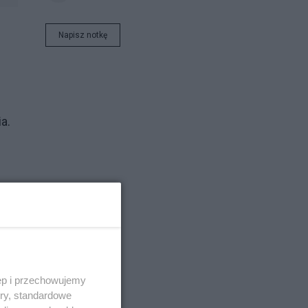
Napisz notkę
a.
ty
ęp i przechowujemy
ory, standardowe