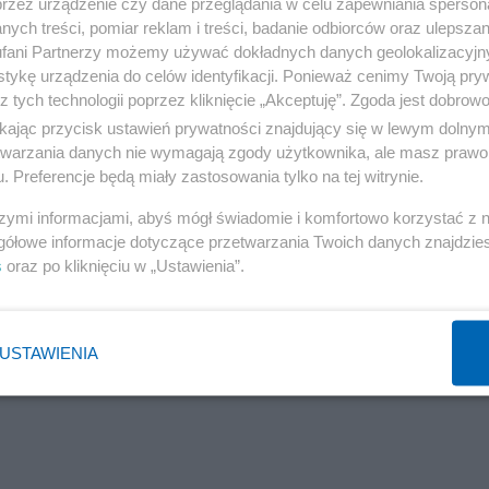
przez urządzenie czy dane przeglądania w celu zapewniania sperson
 cykor, który od 49 odcinków boi się przyjść do
ych treści, pomiar reklam i treści, badanie odbiorców oraz ulepszan
fani Partnerzy możemy używać dokładnych danych geolokalizacyjn
tykę urządzenia do celów identyfikacji. Ponieważ cenimy Twoją pry
z tych technologii poprzez kliknięcie „Akceptuję”. Zgoda jest dobro
ikając przycisk ustawień prywatności znajdujący się w lewym dolny
etwarzania danych nie wymagają zgody użytkownika, ale masz prawo 
. Preferencje będą miały zastosowania tylko na tej witrynie.
szymi informacjami, abyś mógł świadomie i komfortowo korzystać z
gółowe informacje dotyczące przetwarzania Twoich danych znajdzi
s
oraz po kliknięciu w „Ustawienia”.
USTAWIENIA