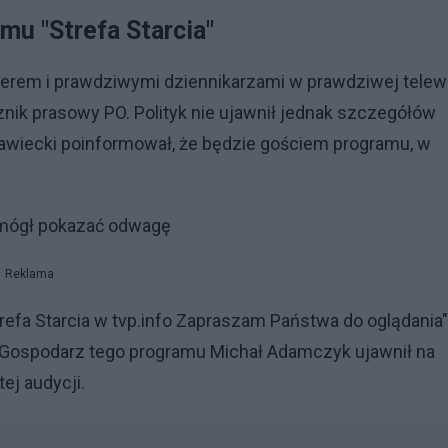
u "Strefa Starcia"
derem i prawdziwymi dziennikarzami w prawdziwej telewi
cznik prasowy PO. Polityk nie ujawnił jednak szczegółów
wiecki poinformował, że będzie gościem programu, w
 mógł pokazać odwagę
Reklama
efa Starcia w tvp.info Zapraszam Państwa do oglądania"
 Gospodarz tego programu Michał Adamczyk ujawnił na
ej audycji.