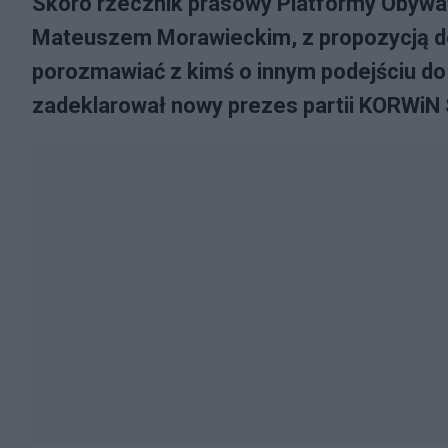
Skoro rzecznik prasowy Platformy Obywat
Mateuszem Morawieckim, z propozycją deb
porozmawiać z kimś o innym podejściu do 
zadeklarował nowy prezes partii KORWiN