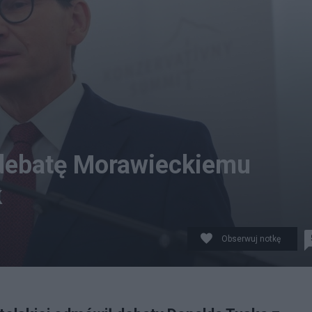
o debatę Morawieckiemu
k
Obserwuj notkę
ą inni chętni.