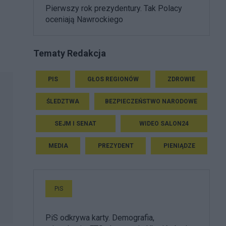
Pierwszy rok prezydentury. Tak Polacy
oceniają Nawrockiego
Tematy Redakcja
PIS
GŁOS REGIONÓW
ZDROWIE
ŚLEDZTWA
BEZPIECZEŃSTWO NARODOWE
SEJM I SENAT
WIDEO SALON24
MEDIA
PREZYDENT
PIENIĄDZE
PiS
PiS odkrywa karty. Demografia,