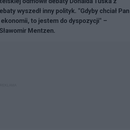
elskiej odmówił debaty Donalda Tuska z
aty wyszedł inny polityk. "Gdyby chciał Pan
ekonomii, to jestem do dyspozycji" –
 Sławomir Mentzen.