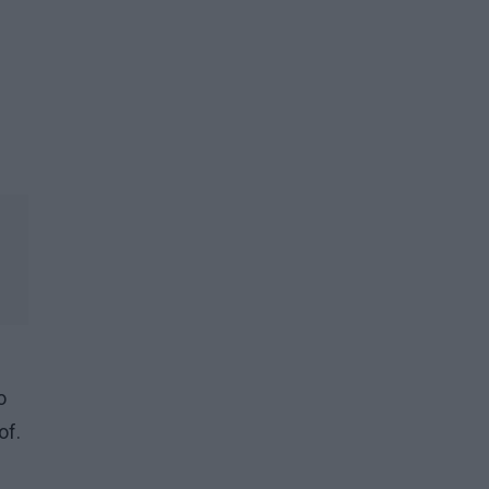
o
of.