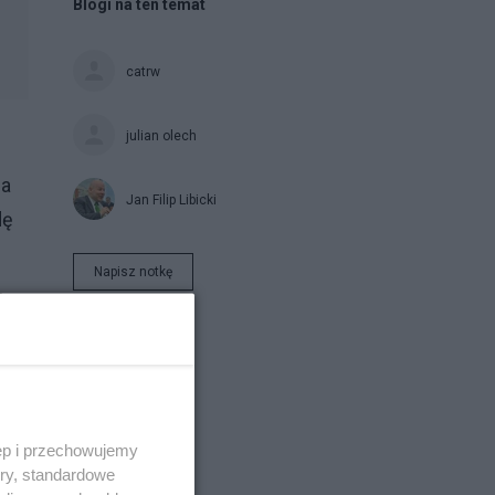
Blogi na ten temat
catrw
julian olech
ia
Jan Filip Libicki
dę
Napisz notkę
,
ęp i przechowujemy
ory, standardowe