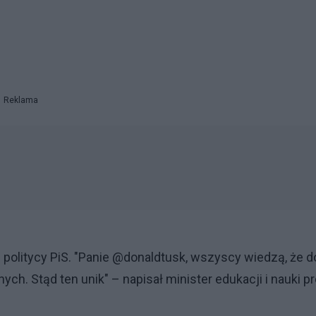
Reklama
olitycy PiS. "Panie @donaldtusk, wszyscy wiedzą, że d
h. Stąd ten unik" – napisał minister edukacji i nauki pr