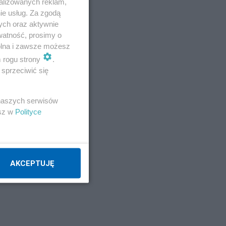
alizowanych reklam,
ie usług. Za zgodą
ych oraz aktywnie
watność, prosimy o
wolna i zawsze możesz
m rogu strony
.
sprzeciwić się
 naszych serwisów
esz w
Polityce
AKCEPTUJĘ