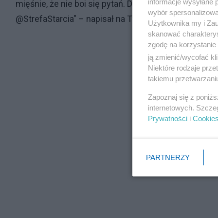
informacje wysyłane 
mięśnie, że nie boi się pytań. Dziś wiemy, że Tusk to
wybór spersonalizowan
@StrefaStarcia" – napisał na Twitterze.
Użytkownika my i Zau
skanować charakterys
zgodę na korzystanie 
ją zmienić/wycofać kl
Niektóre rodzaje prz
takiemu przetwarzaniu
Zapoznaj się z poniż
internetowych. Szcze
Prywatności
i
Cookie
PARTNERZY