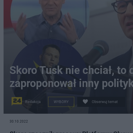
Skoro Tusk nie chciał, t
zaproponował inny polity
Redakcja
WYBORY
Obserwuj temat
Donald Tusk unika debaty z Mateuszem Morawieckim? S
30.10.2022