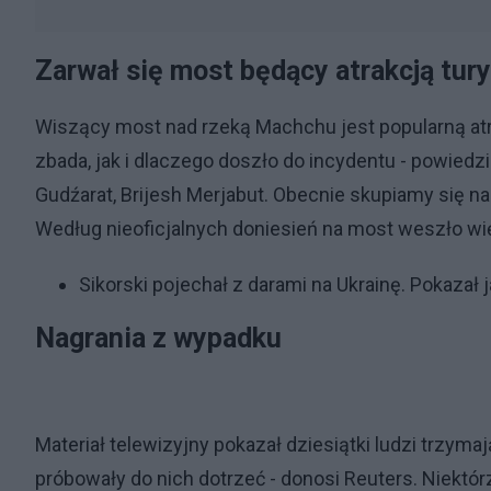
Zarwał się most będący atrakcją tur
Wiszący most nad rzeką Machchu jest popularną atr
zbada, jak i dlaczego doszło do incydentu - powiedzi
Gudźarat, Brijesh Merjabut. Obecnie skupiamy się n
Według nieoficjalnych doniesień na most weszło wię
Sikorski pojechał z darami na Ukrainę. Pokaza
Nagrania z wypadku
Materiał telewizyjny pokazał dziesiątki ludzi trzym
próbowały do nich dotrzeć - donosi Reuters. Niektórz