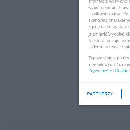
informacje wysyłane 
wybór spersonalizowan
Użytkownika my i Zau
skanować charakterys
zgodę na korzystanie 
ją zmienić/wycofać kl
Niektóre rodzaje prz
takiemu przetwarzaniu
Zapoznaj się z poniż
internetowych. Szcze
Prywatności
i
Cookie
PARTNERZY