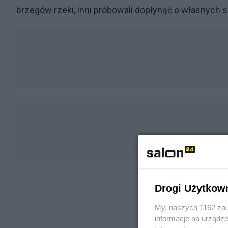
brzegów rzeki, inni próbowali dopłynąć o własnych s
Drogi Użytkow
My, naszych 1162 zau
informacje na urządze