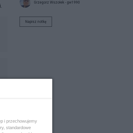
Grzegorz Wszołek - gw1990
.
Napisz notkę
ęp i przechowujemy
ory, standardowe