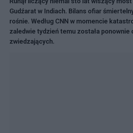
Runął liczący niemal sto lat wiszący mos
Gudźarat w Indiach. Bilans ofiar śmierteln
rośnie. Według CNN w momencie katastrof
zaledwie tydzień temu została ponownie
zwiedzających.