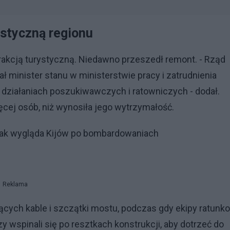
ystyczną regionu
akcją turystyczną. Niedawno przeszedł remont. - Rząd
ał minister stanu w ministerstwie pracy i zatrudnienia
a działaniach poszukiwawczych i ratowniczych - dodał.
cej osób, niż wynosiła jego wytrzymałość.
ł jak wygląda Kijów po bombardowaniach
Reklama
ających kable i szczątki mostu, podczas gdy ekipy ratunk
y wspinali się po resztkach konstrukcji, aby dotrzeć do