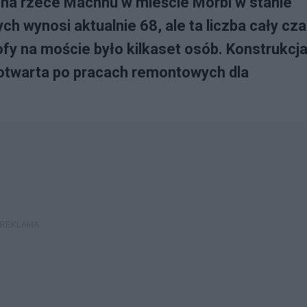
t na rzece Machhu w mieście Morbi w stanie
ych wynosi aktualnie 68, ale ta liczba cały cz
y na moście było kilkaset osób. Konstrukcj
 otwarta po pracach remontowych dla