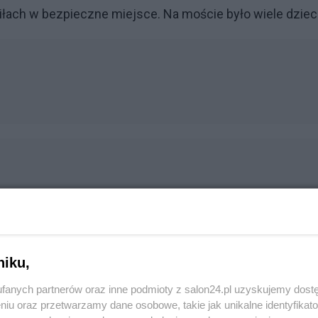
iłach w bezpieczne miejsce. Na moście było wiele dzieci
niku,
fanych partnerów oraz inne podmioty z salon24.pl uzyskujemy dost
niu oraz przetwarzamy dane osobowe, takie jak unikalne identyfikat