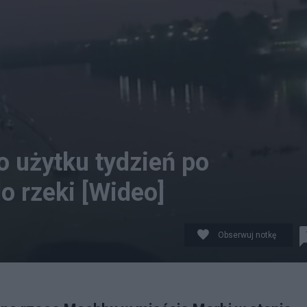
o użytku tydzień po
o rzeki [Wideo]
Obserwuj notkę
Twitter/Screenshot