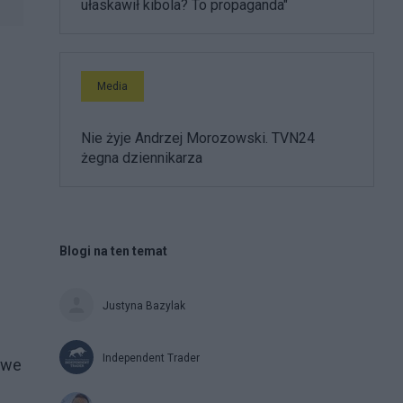
ułaskawił kibola? To propaganda"
Media
Nie żyje Andrzej Morozowski. TVN24
żegna dziennikarza
Blogi na ten temat
Justyna Bazylak
Independent Trader
owe