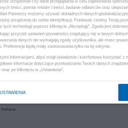
przez urządzenie czy dane przeglądania w celu zapewniania sperson
ych treści, pomiar reklam i treści, badanie odbiorców oraz ulepszan
fani Partnerzy możemy używać dokładnych danych geolokalizacyjn
tykę urządzenia do celów identyfikacji. Ponieważ cenimy Twoją pry
z tych technologii poprzez kliknięcie „Akceptuję”. Zgoda jest dobro
ikając przycisk ustawień prywatności znajdujący się w lewym dolny
etwarzania danych nie wymagają zgody użytkownika, ale masz prawo 
. Preferencje będą miały zastosowania tylko na tej witrynie.
szymi informacjami, abyś mógł świadomie i komfortowo korzystać z
gółowe informacje dotyczące przetwarzania Twoich danych znajdzi
s
oraz po kliknięciu w „Ustawienia”.
USTAWIENIA
Reklama