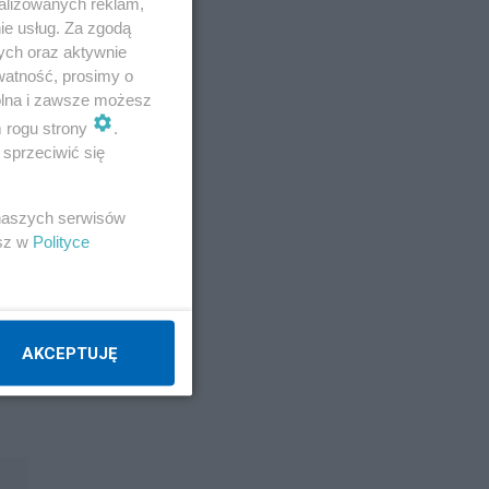
alizowanych reklam,
ie usług. Za zgodą
ych oraz aktywnie
watność, prosimy o
wolna i zawsze możesz
m rogu strony
.
sprzeciwić się
 naszych serwisów
esz w
Polityce
AKCEPTUJĘ