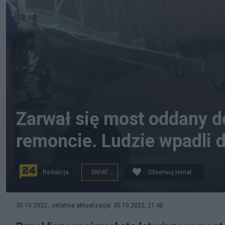
Zarwał się most oddany d
remoncie. Ludzie wpadli d
Redakcja
ŚWIAT
Obserwuj temat
Zarwany most na rzece Machhu w mieście Morbi. Fot. 
30.10.2022 , ostatnia aktualizacja: 30.10.2022, 21:40