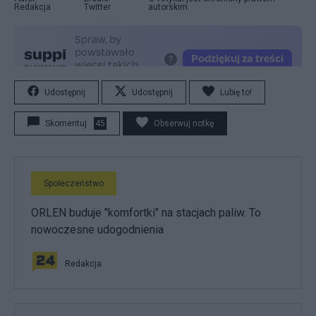
Redakcja
Twitter
autorskim.
Udostępnij
Udostępnij
Lubię to!
Skomentuj
45
Obserwuj notkę
Społeczeństwo
ORLEN buduje "komfortki" na stacjach paliw. To
nowoczesne udogodnienia
Redakcja