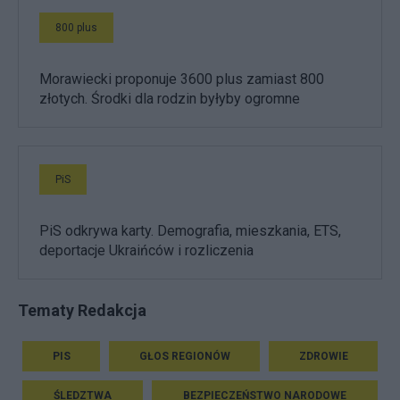
800 plus
Morawiecki proponuje 3600 plus zamiast 800
złotych. Środki dla rodzin byłyby ogromne
PiS
PiS odkrywa karty. Demografia, mieszkania, ETS,
deportacje Ukraińców i rozliczenia
Tematy Redakcja
PIS
GŁOS REGIONÓW
ZDROWIE
ŚLEDZTWA
BEZPIECZEŃSTWO NARODOWE