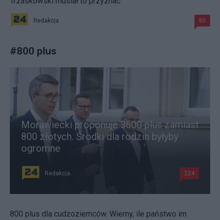
Trzaskowski musiał to przyznać
Redakcja
80
#
800 plus
Morawiecki proponuje 3600 plus zamiast
800 złotych. Środki dla rodzin byłyby
ogromne
Redakcja
224
800 plus dla cudzoziemców. Wiemy, ile państwo im