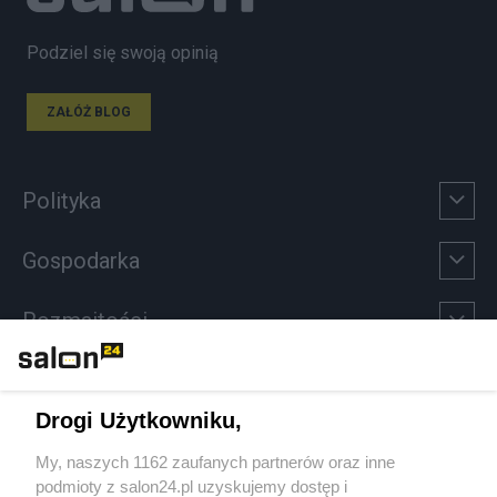
Podziel się swoją opinią
ZAŁÓŻ BLOG
Polityka
Gospodarka
Rozmaitości
Technologie
Drogi Użytkowniku,
Sport
My, naszych 1162 zaufanych partnerów oraz inne
podmioty z salon24.pl uzyskujemy dostęp i