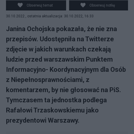
Niepełnosprawnościami w Warszawie.
Obserwuj temat
Obserwuj notkę
30.10.2022 , ostatnia aktualizacja: 30.10.2022, 16:33
Janina Ochojska pokazała, że nie zna
przepisów. Udostępniła na Twitterze
zdjęcie w jakich warunkach czekają
ludzie przed warszawskim Punktem
Informacyjno- Koordynacyjnym dla Osób
z Niepełnosprawnościami, z
komentarzem, by nie głosować na PiS.
Tymczasem ta jednostka podlega
Rafałowi Trzaskowskiemu jako
prezydentowi Warszawy.