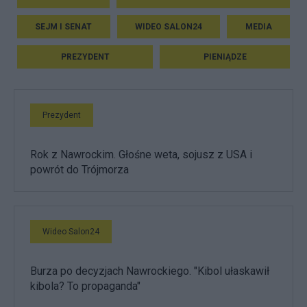
SEJM I SENAT
WIDEO SALON24
MEDIA
PREZYDENT
PIENIĄDZE
Prezydent
Rok z Nawrockim. Głośne weta, sojusz z USA i
powrót do Trójmorza
Wideo Salon24
Burza po decyzjach Nawrockiego. "Kibol ułaskawił
kibola? To propaganda"