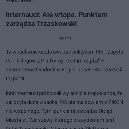
Warszawie".
Internauci: Ale wtopa. Punktem
zarządza Trzaskowski
Reklama
Ta wpadka nie uszła uwadze politykom PiS. „Zapyta
Pani kolegów z Platformy, kto tam rządzi” –
skomentował Radosław Fogiel, poseł PiS i rzecznik
tej partii.
Inni internauci próbowali wyjaśnić europosłance, że
zaliczyła dużą wpadkę. PiS nie ma bowiem z PIKON
nic wspólnego. Tymi punktami zarządza Urząd
Miasta st. Warszawy, którego prezydentem jest
Rafał Trzaskowski. A ten należy do Platformy