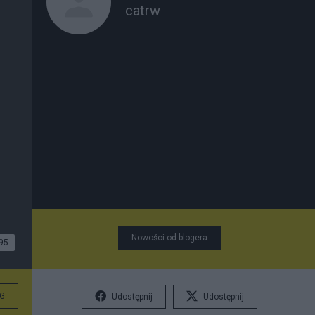
catrw
Nowości od blogera
95
G
Udostępnij
Udostępnij