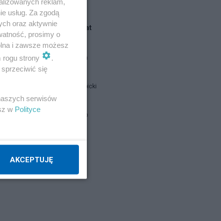
alizowanych reklam,
ie usług. Za zgodą
ych oraz aktywnie
Blogi na ten temat
watność, prosimy o
wolna i zawsze możesz
m rogu strony
.
julian olech
sprzeciwić się
Jan Filip Libicki
 naszych serwisów
esz w
Polityce
Beem.Deep
Napisz notkę
AKCEPTUJĘ