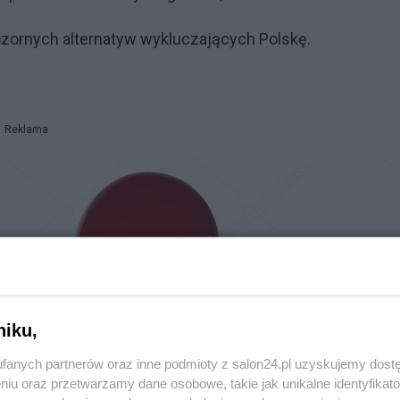
zornych alternatyw wykluczających Polskę.
Reklama
niku,
fanych partnerów oraz inne podmioty z salon24.pl uzyskujemy dost
niu oraz przetwarzamy dane osobowe, takie jak unikalne identyfikat