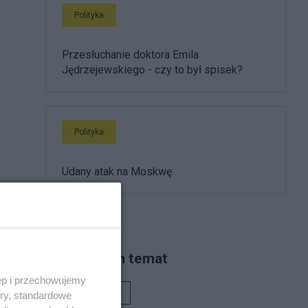
Polityka
Przesłuchanie doktora Emila
Jędrzejewskiego - czy to był spisek?
Polityka
Udany atak na Moskwę
Piszą na ten temat
ęp i przechowujemy
Rafał Woś
ory, standardowe