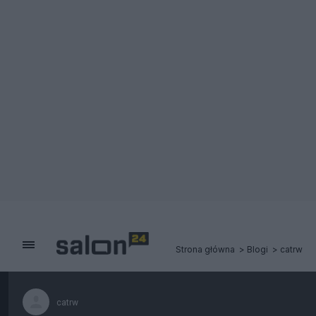
Strona główna
Blogi
catrw
catrw