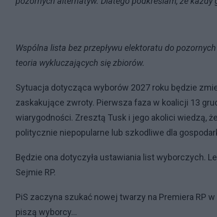
pozornych alternatyw. Dlatego podkreślam, że każdy 
Wspólna lista bez przepływu elektoratu do pozornych a
teoria wykluczających się zbiorów.
Sytuacja dotycząca wyborów 2027 roku będzie zmien
zaskakujące zwroty. Pierwsza faza w koalicji 13 gru
wiarygodności. Zresztą Tusk i jego akolici wiedzą, że
politycznie niepopularne lub szkodliwe dla gospodar
Będzie ona dotyczyła ustawiania list wyborczych. Lep
Sejmie RP.
PiS zaczyna szukać nowej twarzy na Premiera RP w k
piszą wyborcy...