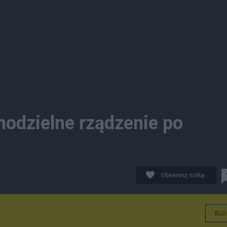
odzielne rządzenie po
Obserwuj notkę
BLO