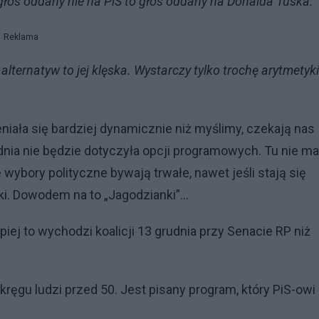
głos oddany nie na PiS to głos oddany na Donalda Tuska.
Reklama
lternatyw to jej klęska. Wystarczy tylko trochę arytmetyki
iała się bardziej dynamicznie niż myślimy, czekają nas
dnia nie będzie dotyczyła opcji programowych. Tu nie ma
 wybory polityczne bywają trwałe, nawet jeśli stają się
ki. Dowodem na to „Jagodzianki”...
iej to wychodzi koalicji 13 grudnia przy Senacie RP niż
ręgu ludzi przed 50. Jest pisany program, który PiS-owi