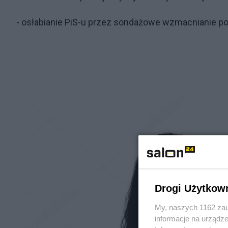
- osłabianie PiS-u przez sondażowe wzmacnianie po
Drogi Użytkow
My, naszych 1162 zau
informacje na urządze