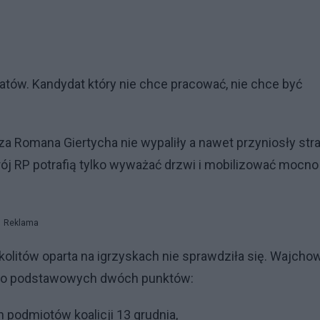
tów. Kandydat który nie chce pracować, nie chce być
a Romana Giertycha nie wypaliły a nawet przyniosły stra
trój RP potrafią tylko wyważać drzwi i mobilizować mocno
Reklama
 akolitów oparta na igrzyskach nie sprawdziła się. Wajcho
ę do podstawowych dwóch punktów:
 podmiotów koalicji 13 grudnia,