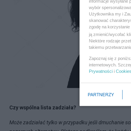
informacje wysyłane 
wybór spersonalizowan
Użytkownika my i Zau
skanować charakterys
zgodę na korzystanie 
ją zmienić/wycofać kl
Niektóre rodzaje prz
takiemu przetwarzaniu
Zapoznaj się z poniż
internetowych. Szcze
Prywatności
i
Cookie
PARTNERZY
Czy wspólna lista zadziała?
Może zadziałać tylko w przypadku jeśli dmuchanie s