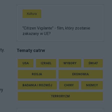
Kultura
"Citizen Vigilante" - film, który zostanie
zakazany w UE?
ty.
Tematy catrw
USA
IZRAEL
WYBORY
ŚWIAT
ROSJA
EKONOMIA
BADANIA I ROZWÓJ
CHINY
NIEMCY
wy
TERRORYZM