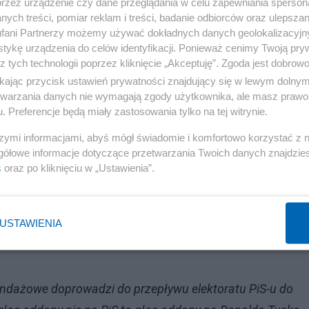
przez urządzenie czy dane przeglądania w celu zapewniania sperson
ych treści, pomiar reklam i treści, badanie odbiorców oraz ulepszan
fani Partnerzy możemy używać dokładnych danych geolokalizacyjn
tykę urządzenia do celów identyfikacji. Ponieważ cenimy Twoją pry
z tych technologii poprzez kliknięcie „Akceptuję”. Zgoda jest dobro
ikając przycisk ustawień prywatności znajdujący się w lewym dolny
etwarzania danych nie wymagają zgody użytkownika, ale masz prawo 
. Preferencje będą miały zastosowania tylko na tej witrynie.
szymi informacjami, abyś mógł świadomie i komfortowo korzystać z
gółowe informacje dotyczące przetwarzania Twoich danych znajdzi
s
oraz po kliknięciu w „Ustawienia”.
USTAWIENIA
ondażowe doprowadzi do przepływu elektoratu PiS-u do