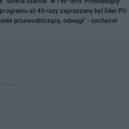
 "Strefa Starcia" w TVP Info. Prowadzący
programu aż 49 razy zapraszany był lider PO
Panie przewodniczący, odwagi" - zachęcał