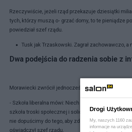
Rzeczywiście, jeżeli rząd przekazuje dziesiątki mili
tych, którzy muszą o- grzać domy, to te pieniądze poj
powiedział szef rządu.
Tusk jak Trzaskowski. Zagrał zachowawczo, a
Dwa podejścia do radzenia sobie z in
Morawiecki zwrócił jednocześnie uwagę, że są dwa b
- Szkoła liberalna mówi: Niech ludzi sami poradzą so
Drogi Użytkow
szkoła troski społecznej i solidarności, którą repre
My, naszych 1160 zau
nie dopuścimy do tego, aby zdławić inflację poprzez 
informacje na urządze
oświadczył szef rządu.