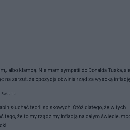
pcem,. albo kłamcą. Nie mam sympatii do Donalda Tuska, al
c na zarzut, że opozycja obwinia rząd za wysoką inflację
Reklama
abin słuchać teorii spiskowych. Otóż dlatego, że w tych
ać tego, że to my rządzimy inflacją na całym świecie, mo
cki.