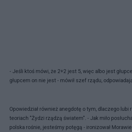
- Jeśli ktoś mówi, że 2+2 jest 5, więc albo jest głu
głupcem on nie jest - mówił szef rządu, odpowiadają
Opowiedział również anegdotę o tym, dlaczego lubi r
teoriach "Żydzi rządzą światem". - Jak miło posłuch
polska rośnie, jesteśmy potęgą - ironizował Morawie