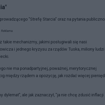
ia"
rowadzącego "Strefę Starcia" oraz na pytania publiczno
Reklama
z takie mechanizmy, jakimi posługiwali się nasi
wicza i jednego kryzysu za rządów Tuska, miliony ludzi
ecki.
zego nie ma ponadpartyjnej, poważnej, merytorycznej
yścig między rządem a opozycję, jak rozdać więcej pienięd
 dylemat", ale jak zaznaczył, "ja nie chcę zdusić inflacji