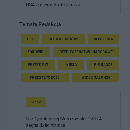
USA i powrót do Trójmorza
Tematy Redakcja
PIS
GŁOS REGIONÓW
ŚLEDZTWA
ZDROWIE
BEZPIECZEŃSTWO NARODOWE
PREZYDENT
MEDIA
PIENIĄDZE
PRZESTĘPCZOŚĆ
WIDEO SALON24
Media
Nie żyje Andrzej Morozowski. TVN24
żegna dziennikarza