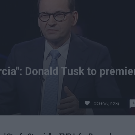
rcia": Donald Tusk to premie
1
Obserwuj notkę
/Screenshot