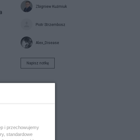
Zbigniew Kuźmiuk
a
Piotr Strzembosz
Alex_Disease
Napisz notkę
no
ęp i przechowujemy
y -
ory, standardowe