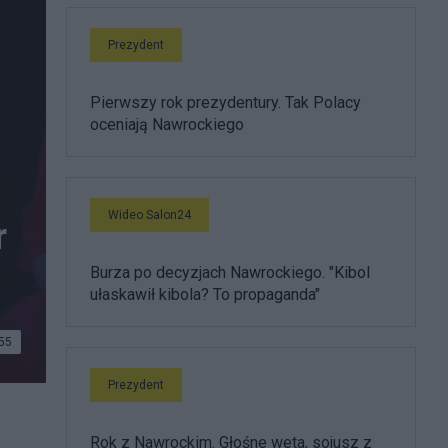
Prezydent
Pierwszy rok prezydentury. Tak Polacy
oceniają Nawrockiego
Wideo Salon24
r
Burza po decyzjach Nawrockiego. "Kibol
ułaskawił kibola? To propaganda"
55
Prezydent
Rok z Nawrockim. Głośne weta, sojusz z