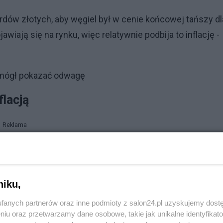
ardów złotych, aby węgiel był w cenie końcowej tańszy dl
awiają się na rynku, więc relatywnie podbija to inflację -
 mógł pokazać odwagę
flacją
Reklama
ardzo odmienne podejścia do radzenia sobie z inflacją.
bie z tym problemem i tak było przez 25 lat. Natomiast
niku,
zentuje rząd Prawa i Sprawiedliwości jest inna. My na pew
fanych partnerów oraz inne podmioty z salon24.pl uzyskujemy dost
takie mechanizmy, jakimi posługiwali się nasi poprzednic
niu oraz przetwarzamy dane osobowe, takie jak unikalne identyfikat