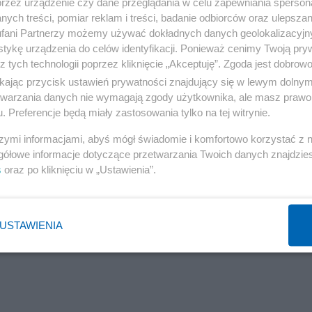
przez urządzenie czy dane przeglądania w celu zapewniania sperson
ych treści, pomiar reklam i treści, badanie odbiorców oraz ulepszan
cza i jeden Tuska - dwie wielkie fale bezrobocia z czasó
fani Partnerzy możemy używać dokładnych danych geolokalizacyjn
tykę urządzenia do celów identyfikacji. Ponieważ cenimy Twoją pry
ocia w czasach Donalda Tuska sięgająca prawie 15 proc.,
z tych technologii poprzez kliknięcie „Akceptuję”. Zgoda jest dobro
e chcę zdusić inflacji kosztem miejsc pracy - podkreślił
ikając przycisk ustawień prywatności znajdujący się w lewym dolny
 jest to "premier biedy i bezrobocia".
etwarzania danych nie wymagają zgody użytkownika, ale masz prawo 
. Preferencje będą miały zastosowania tylko na tej witrynie.
szymi informacjami, abyś mógł świadomie i komfortowo korzystać z
gółowe informacje dotyczące przetwarzania Twoich danych znajdzi
s
oraz po kliknięciu w „Ustawienia”.
USTAWIENIA