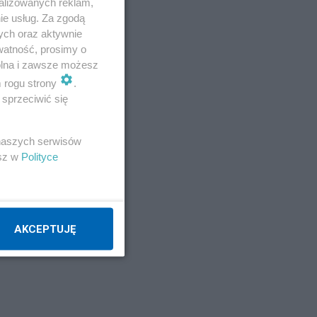
alizowanych reklam,
ie usług. Za zgodą
w
ych oraz aktywnie
watność, prosimy o
wolna i zawsze możesz
m rogu strony
.
sprzeciwić się
 naszych serwisów
esz w
Polityce
AKCEPTUJĘ