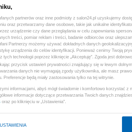
niku,
« WRÓĆ DO NOTKI
fanych partnerów oraz inne podmioty z salon24.pl uzyskujemy dost
niu oraz przetwarzamy dane osobowe, takie jak unikalne identyfikat
przez urządzenie czy dane przeglądania w celu zapewniania sperson
ych treści, pomiar reklam i treści, badanie odbiorców oraz ulepszan
fani Partnerzy możemy używać dokładnych danych geolokalizacyjn
tykę urządzenia do celów identyfikacji. Ponieważ cenimy Twoją pry
Polityka
Gospodarka
z tych technologii poprzez kliknięcie „Akceptuję”. Zgoda jest dobro
ikając przycisk ustawień prywatności znajdujący się w lewym dolny
Rosja
Biznes
etwarzania danych nie wymagają zgody użytkownika, ale masz prawo 
PiS
Pieniądze
. Preferencje będą miały zastosowania tylko na tej witrynie.
Rząd
Centralny Port Komunikacyjny
szymi informacjami, abyś mógł świadomie i komfortowo korzystać z
Prezydent
Inwestycje
gółowe informacje dotyczące przetwarzania Twoich danych znajdzi
s
oraz po kliknięciu w „Ustawienia”.
NATO
Podatki
WIĘCEJ
WIĘCEJ
USTAWIENIA