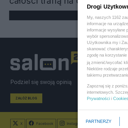
całości trafią na Ukrainę
Drogi Użytkow
My, naszych 1162 zau
informacje na urządze
informacje wysyłane 
wybór spersonalizowan
Użytkownika my i Zau
skanować charakterys
zgodę na korzystanie 
ją zmienić/wycofać kl
Niektóre rodzaje prz
takiemu przetwarzaniu
Podziel się swoją opinią
Zapoznaj się z poniż
internetowych. Szcze
Prywatności
i
Cookie
ZAŁÓŻ BLOG
PARTNERZY
X
Facebook
Instagram