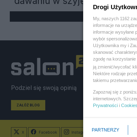
"dawaniu w szyję". "Dość, je
Drogi Użytkow
My, naszych 1162 zau
informacje na urządze
informacje wysyłane 
wybór spersonalizowan
Użytkownika my i Zau
skanować charakterys
zgodę na korzystanie 
ją zmienić/wycofać kl
Niektóre rodzaje prz
takiemu przetwarzaniu
Podziel się swoją opinią
Zapoznaj się z poniż
internetowych. Szcze
Prywatności
i
Cookie
ZAŁÓŻ BLOG
PARTNERZY
X
Facebook
Instagram