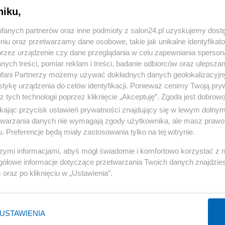
stem zła"
niku,
« WRÓĆ DO NOTKI
fanych partnerów oraz inne podmioty z salon24.pl uzyskujemy dost
niu oraz przetwarzamy dane osobowe, takie jak unikalne identyfikat
przez urządzenie czy dane przeglądania w celu zapewniania sperson
ych treści, pomiar reklam i treści, badanie odbiorców oraz ulepszan
fani Partnerzy możemy używać dokładnych danych geolokalizacyjn
tykę urządzenia do celów identyfikacji. Ponieważ cenimy Twoją pry
Polityka
Gospodarka
z tych technologii poprzez kliknięcie „Akceptuję”. Zgoda jest dobro
ikając przycisk ustawień prywatności znajdujący się w lewym dolny
Rosja
Biznes
etwarzania danych nie wymagają zgody użytkownika, ale masz prawo 
PiS
Pieniądze
. Preferencje będą miały zastosowania tylko na tej witrynie.
Rząd
Centralny Port Komunikacyjny
szymi informacjami, abyś mógł świadomie i komfortowo korzystać z
Prezydent
Inwestycje
gółowe informacje dotyczące przetwarzania Twoich danych znajdzi
s
oraz po kliknięciu w „Ustawienia”.
NATO
Podatki
WIĘCEJ
WIĘCEJ
USTAWIENIA