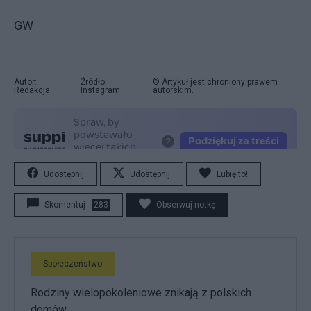
GW
Autor:
Źródło:
© Artykuł jest chroniony prawem
Redakcja
Instagram
autorskim.
Udostępnij
Udostępnij
Lubię to!
Skomentuj
283
Obserwuj notkę
Społeczeństwo
Rodziny wielopokoleniowe znikają z polskich
domów