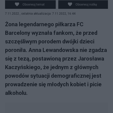
Kaczyńskiego. Fot. Instagram/Anna Lewandowska
Obserwuj temat
Obserwuj notkę
7.11.2022 , ostatnia aktualizacja: 7.11.2022, 16:44
Żona legendarnego piłkarza FC
Barcelony wyznała fankom, że przed
szczęśliwym porodem dwójki dzieci
poroniła. Anna Lewandowska nie zgadza
się z tezą, postawioną przez Jarosława
Kaczyńskiego, że jednym z głównych
powodów sytuacji demograficznej jest
prowadzenie się młodych kobiet i picie
alkoholu.