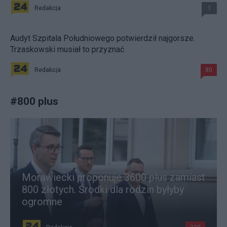
Redakcja
1
Audyt Szpitala Południowego potwierdził najgorsze.
Trzaskowski musiał to przyznać
Redakcja
80
#
800 plus
Morawiecki proponuje 3600 plus zamiast
800 złotych. Środki dla rodzin byłyby
ogromne