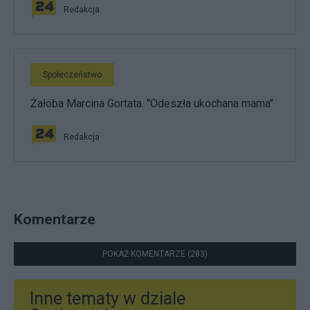
Redakcja
Społeczeństwo
Żałoba Marcina Gortata. "Odeszła ukochana mama"
Redakcja
Komentarze
POKAŻ KOMENTARZE (283)
Inne tematy w dziale