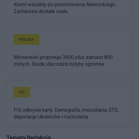
Kreml wściekły po przemówieniu Nawrockiego.
Zacharowa dostała szału
800 plus
Morawiecki proponuje 3600 plus zamiast 800
złotych. Środki dla rodzin byłyby ogromne
PiS
PiS odkrywa karty. Demografia, mieszkania, ETS,
deportacje Ukraińców i rozliczenia
Tematy Redakcja