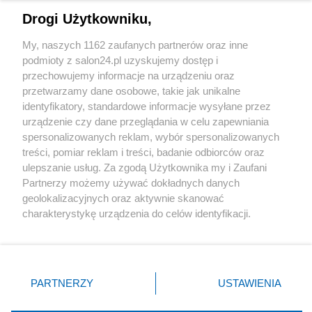
Drogi Użytkowniku,
Sport
My, naszych 1162 zaufanych partnerów oraz inne
podmioty z salon24.pl uzyskujemy dostęp i
Społeczeństwo
przechowujemy informacje na urządzeniu oraz
przetwarzamy dane osobowe, takie jak unikalne
Kultura
identyfikatory, standardowe informacje wysyłane przez
urządzenie czy dane przeglądania w celu zapewniania
spersonalizowanych reklam, wybór spersonalizowanych
treści, pomiar reklam i treści, badanie odbiorców oraz
ulepszanie usług. Za zgodą Użytkownika my i Zaufani
X
Facebook
Instagram
Youtube
Partnerzy możemy używać dokładnych danych
geolokalizacyjnych oraz aktywnie skanować
charakterystykę urządzenia do celów identyfikacji.
Web Content Media sp. z o. o. © 2022
Ponieważ cenimy Twoją prywatność, prosimy o zgodę na
korzystanie z tych technologii poprzez kliknięcie
„Akceptuję”. Zgoda jest dobrowolna i zawsze możesz ją
Pomoc
O nas
Praca
Reklama
Kontakt
zmienić/wycofać klikając przycisk ustawień prywatności
PARTNERZY
USTAWIENIA
znajdujący się w lewym dolnym rogu strony
. Niektóre
rodzaje przetwarzania danych nie wymagają zgody