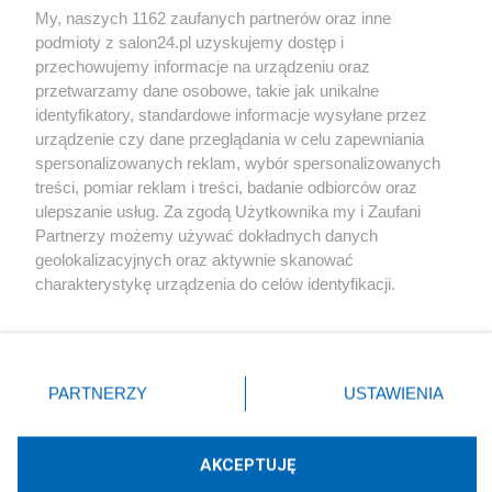
My, naszych 1162 zaufanych partnerów oraz inne
podmioty z salon24.pl uzyskujemy dostęp i
Społeczeństwo
przechowujemy informacje na urządzeniu oraz
przetwarzamy dane osobowe, takie jak unikalne
Kultura
identyfikatory, standardowe informacje wysyłane przez
urządzenie czy dane przeglądania w celu zapewniania
spersonalizowanych reklam, wybór spersonalizowanych
treści, pomiar reklam i treści, badanie odbiorców oraz
ulepszanie usług. Za zgodą Użytkownika my i Zaufani
X
Facebook
Instagram
Youtube
Partnerzy możemy używać dokładnych danych
geolokalizacyjnych oraz aktywnie skanować
charakterystykę urządzenia do celów identyfikacji.
Web Content Media sp. z o. o. © 2022
Ponieważ cenimy Twoją prywatność, prosimy o zgodę na
korzystanie z tych technologii poprzez kliknięcie
„Akceptuję”. Zgoda jest dobrowolna i zawsze możesz ją
Pomoc
O nas
Praca
Reklama
Kontakt
zmienić/wycofać klikając przycisk ustawień prywatności
PARTNERZY
USTAWIENIA
znajdujący się w lewym dolnym rogu strony
. Niektóre
rodzaje przetwarzania danych nie wymagają zgody
użytkownika, ale masz prawo sprzeciwić się takiemu
AKCEPTUJĘ
przetwarzaniu. Preferencje będą miały zastosowania tylko