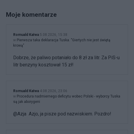
Moje komentarze
Romuald Kałwa
5.08.2026, 15:38
w
Pierwsza taka deklaracja Tuska. "Giertych nie jest świętą
krową"
Dobrze, że paliwo potaniało do 8 zł za litr. Za PiS-u
litr benzyny kosztował 15 zł!
Romuald Kałwa
4.08.2026, 23:06
w
Procedura nadmiernego deficytu wobec Polski - wyborcy Tuska
są jak aborygeni
@Azja Azjo, ja pisze pod nazwiskiem. Pozdro!