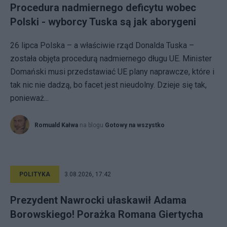
Procedura nadmiernego deficytu wobec
Polski - wyborcy Tuska są jak aborygeni
26 lipca Polska – a właściwie rząd Donalda Tuska –
została objęta procedurą nadmiernego długu UE. Minister
Domański musi przedstawiać UE plany naprawcze, które i
tak nic nie dadzą, bo facet jest nieudolny. Dzieje się tak,
ponieważ...
Romuald Kałwa
na blogu
Gotowy na wszystko
POLITYKA
3.08.2026, 17:42
Prezydent Nawrocki ułaskawił Adama
Borowskiego! Porażka Romana Giertycha