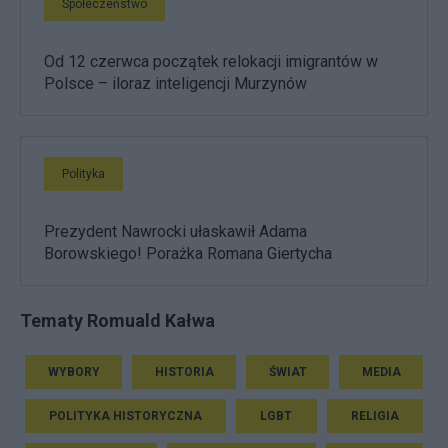
Społeczeństwo
Od 12 czerwca początek relokacji imigrantów w
Polsce – iloraz inteligencji Murzynów
Polityka
Prezydent Nawrocki ułaskawił Adama
Borowskiego! Porażka Romana Giertycha
Tematy Romuald Kałwa
WYBORY
HISTORIA
ŚWIAT
MEDIA
POLITYKA HISTORYCZNA
LGBT
RELIGIA