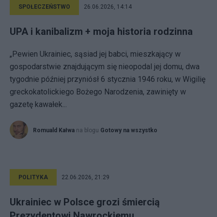
SPOŁECZEŃSTWO
26.06.2026, 14:14
UPA i kanibalizm + moja historia rodzinna
„Pewien Ukrainiec, sąsiad jej babci, mieszkający w
gospodarstwie znajdującym się nieopodal jej domu, dwa
tygodnie później przyniósł 6 stycznia 1946 roku, w Wigilię
greckokatolickiego Bożego Narodzenia, zawinięty w
gazetę kawałek...
Romuald Kałwa
na blogu
Gotowy na wszystko
POLITYKA
22.06.2026, 21:29
Ukrainiec w Polsce grozi śmiercią
Prezydentowi Nawrockiemu