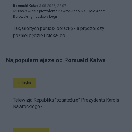
Romuald Kałwa
3.08.2026, 22:07
w
Ułaskawienia prezydenta Nawrockiego. Na liście Adam
Borowski i gniazdowy Legii
Tak, Giertych poniósł porażkę - a prędzej czy
później będzie uciekał do...
Najpopularniejsze od Romuald Kałwa
Polityka
Telewizja Republika "szantażuje" Prezydenta Karola
Nawrockiego?