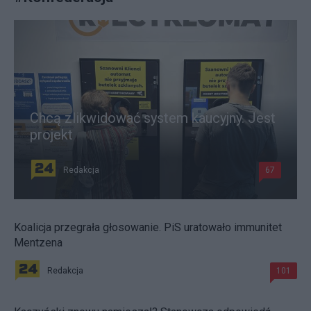
Chcą zlikwidować system kaucyjny. Jest
projekt
Redakcja
67
Koalicja przegrała głosowanie. PiS uratowało immunitet
Mentzena
Redakcja
101