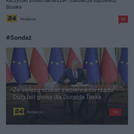
Kaczyński znowu namieszał? Stanowcza odpowiedź
Bosaka
Redakcja
88
#
Sondaż
Ze świecą szukać zwolenników rządu.
Duży ból głowy dla Donalda Tuska
Redakcja
192