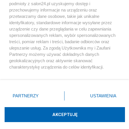
podmioty z salon24.pl uzyskujemy dostęp i
Społeczeństwo
przechowujemy informacje na urządzeniu oraz
przetwarzamy dane osobowe, takie jak unikalne
Kultura
identyfikatory, standardowe informacje wysyłane przez
urządzenie czy dane przeglądania w celu zapewniania
spersonalizowanych reklam, wybór spersonalizowanych
treści, pomiar reklam i treści, badanie odbiorców oraz
ulepszanie usług. Za zgodą Użytkownika my i Zaufani
X
Facebook
Instagram
Youtube
Partnerzy możemy używać dokładnych danych
geolokalizacyjnych oraz aktywnie skanować
charakterystykę urządzenia do celów identyfikacji.
Web Content Media sp. z o. o. © 2022
Ponieważ cenimy Twoją prywatność, prosimy o zgodę na
korzystanie z tych technologii poprzez kliknięcie
„Akceptuję”. Zgoda jest dobrowolna i zawsze możesz ją
Pomoc
O nas
Praca
Reklama
Kontakt
zmienić/wycofać klikając przycisk ustawień prywatności
PARTNERZY
USTAWIENIA
znajdujący się w lewym dolnym rogu strony
. Niektóre
rodzaje przetwarzania danych nie wymagają zgody
użytkownika, ale masz prawo sprzeciwić się takiemu
AKCEPTUJĘ
przetwarzaniu. Preferencje będą miały zastosowania tylko
Technologię dostarcza:
W3media.pl
na tej witrynie.