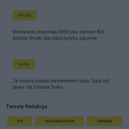
800 plus
Morawiecki proponuje 3600 plus zamiast 800
złotych. Środki dla rodzin byłyby ogromne
Sondaż
Ze świecą szukać zwolenników rządu. Duży ból
głowy dla Donalda Tuska
Tematy Redakcja
PIS
GŁOS REGIONÓW
ZDROWIE