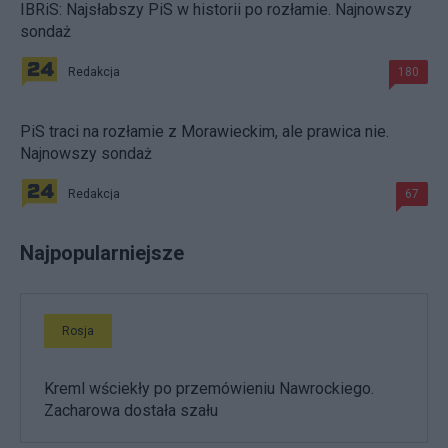
IBRiS: Najsłabszy PiS w historii po rozłamie. Najnowszy
sondaż
Redakcja
180
PiS traci na rozłamie z Morawieckim, ale prawica nie.
Najnowszy sondaż
Redakcja
67
Najpopularniejsze
Rosja
Kreml wściekły po przemówieniu Nawrockiego.
Zacharowa dostała szału