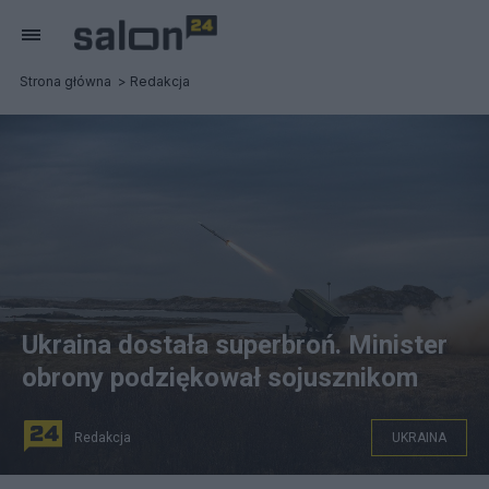
Strona główna
Redakcja
Ukraina dostała superbroń. Minister
obrony podziękował sojusznikom
Redakcja
UKRAINA
System obrony przeciwlotniczej NASAMS już na