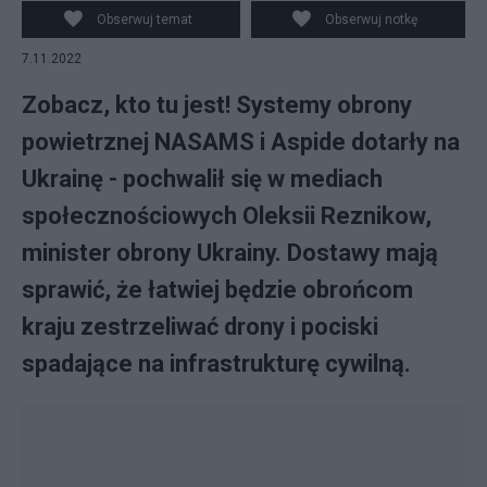
wyposażeniu ukraińskich sił zbrojnych.
Obserwuj temat
Obserwuj notkę
7.11.2022
Zobacz, kto tu jest! Systemy obrony
powietrznej NASAMS i Aspide dotarły na
Ukrainę - pochwalił się w mediach
społecznościowych Oleksii Reznikow,
minister obrony Ukrainy. Dostawy mają
sprawić, że łatwiej będzie obrońcom
kraju zestrzeliwać drony i pociski
spadające na infrastrukturę cywilną.