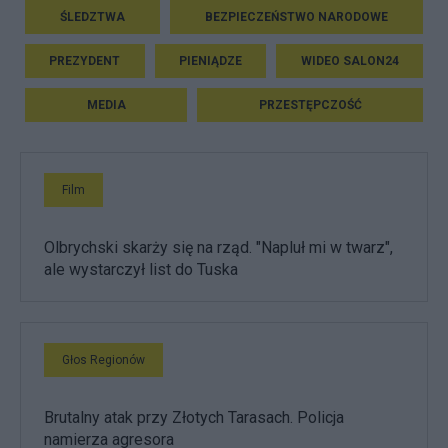
ŚLEDZTWA
BEZPIECZEŃSTWO NARODOWE
PREZYDENT
PIENIĄDZE
WIDEO SALON24
MEDIA
PRZESTĘPCZOŚĆ
Film
Olbrychski skarży się na rząd. "Napluł mi w twarz",
ale wystarczył list do Tuska
Głos Regionów
Brutalny atak przy Złotych Tarasach. Policja
namierza agresora