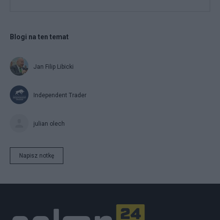
Blogi na ten temat
Jan Filip Libicki
Independent Trader
julian olech
Napisz notkę