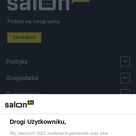
Podziel się swoją opinią
ZAŁÓŻ BLOG
Polityka
Gospodarka
Rozmaitości
Technologie
Drogi Użytkowniku,
Sport
My, naszych 1162 zaufanych partnerów oraz inne