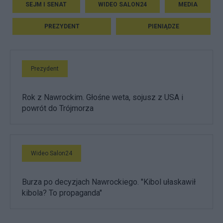
SEJM I SENAT
WIDEO SALON24
MEDIA
PREZYDENT
PIENIĄDZE
Prezydent
Rok z Nawrockim. Głośne weta, sojusz z USA i
powrót do Trójmorza
Wideo Salon24
Burza po decyzjach Nawrockiego. "Kibol ułaskawił
kibola? To propaganda"