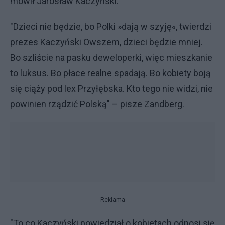
mówił Jarosław Kaczyński.
"Dzieci nie będzie, bo Polki
»
dają w szyję
«
, twierdzi
prezes Kaczyński Owszem, dzieci będzie mniej.
Bo szliście na pasku deweloperki, więc mieszkanie
to luksus. Bo płace realne spadają. Bo kobiety boją
się ciąży pod lex Przyłębska. Kto tego nie widzi, nie
powinien rządzić Polską" – pisze Zandberg.
Reklama
"To co Kaczyński powiedział o kobietach odnosi się