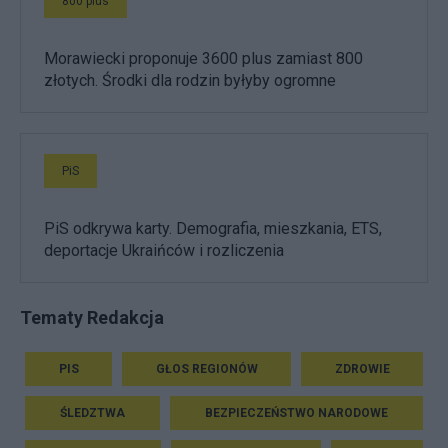
800 plus
Morawiecki proponuje 3600 plus zamiast 800
złotych. Środki dla rodzin byłyby ogromne
PiS
PiS odkrywa karty. Demografia, mieszkania, ETS,
deportacje Ukraińców i rozliczenia
Tematy Redakcja
PIS
GŁOS REGIONÓW
ZDROWIE
ŚLEDZTWA
BEZPIECZEŃSTWO NARODOWE