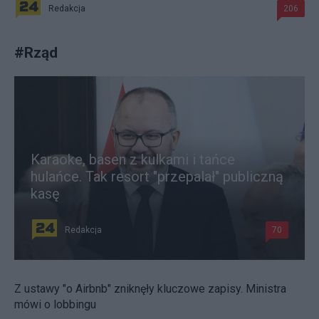
Redakcja
206
#
Rząd
Karaoke, basen z kulkami i tańce
hulańce. Tak resort "przepalał" publiczną
kasę
Redakcja
70
Z ustawy "o Airbnb" zniknęły kluczowe zapisy. Ministra
mówi o lobbingu