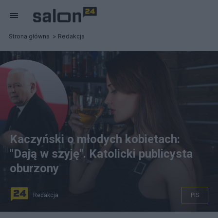
Strona główna
Redakcja
Kaczyński o młodych kobietach:
"Dają w szyję". Katolicki publicysta
oburzony
Redakcja
PIS
Kaczyński mówi problemie z alkoholem wśród młodych