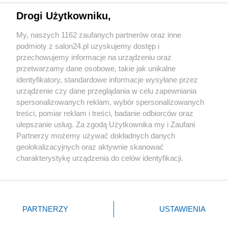
Drogi Użytkowniku,
Sport
My, naszych 1162 zaufanych partnerów oraz inne
podmioty z salon24.pl uzyskujemy dostęp i
Społeczeństwo
przechowujemy informacje na urządzeniu oraz
przetwarzamy dane osobowe, takie jak unikalne
Kultura
identyfikatory, standardowe informacje wysyłane przez
urządzenie czy dane przeglądania w celu zapewniania
spersonalizowanych reklam, wybór spersonalizowanych
treści, pomiar reklam i treści, badanie odbiorców oraz
ulepszanie usług. Za zgodą Użytkownika my i Zaufani
X
Facebook
Instagram
Youtube
Partnerzy możemy używać dokładnych danych
geolokalizacyjnych oraz aktywnie skanować
charakterystykę urządzenia do celów identyfikacji.
Web Content Media sp. z o. o. © 2022
Ponieważ cenimy Twoją prywatność, prosimy o zgodę na
korzystanie z tych technologii poprzez kliknięcie
„Akceptuję”. Zgoda jest dobrowolna i zawsze możesz ją
Pomoc
O nas
Praca
Reklama
Kontakt
zmienić/wycofać klikając przycisk ustawień prywatności
PARTNERZY
USTAWIENIA
znajdujący się w lewym dolnym rogu strony
. Niektóre
rodzaje przetwarzania danych nie wymagają zgody