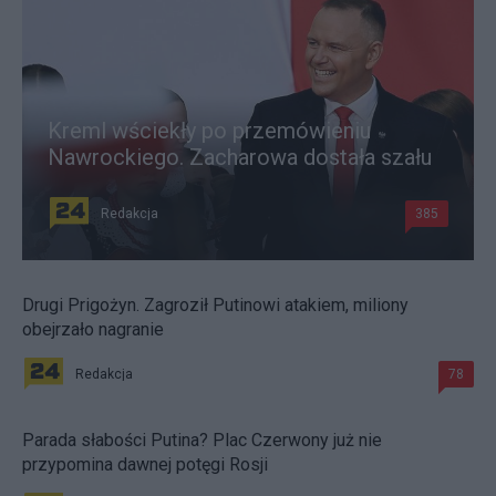
Kreml wściekły po przemówieniu
Nawrockiego. Zacharowa dostała szału
Redakcja
385
Drugi Prigożyn. Zagroził Putinowi atakiem, miliony
obejrzało nagranie
Redakcja
78
Parada słabości Putina? Plac Czerwony już nie
przypomina dawnej potęgi Rosji