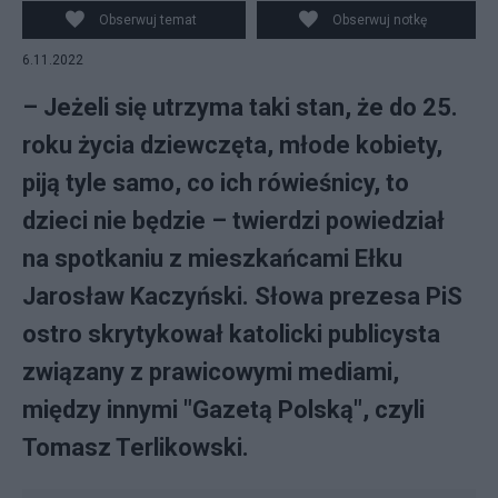
kobiet. Źródło: PAP/Tomasz Waszczuk, CC0
Obserwuj temat
Obserwuj notkę
6.11.2022
– Jeżeli się utrzyma taki stan, że do 25.
roku życia dziewczęta, młode kobiety,
piją tyle samo, co ich rówieśnicy, to
dzieci nie będzie – twierdzi powiedział
na spotkaniu z mieszkańcami Ełku
Jarosław Kaczyński. Słowa prezesa PiS
ostro skrytykował katolicki publicysta
związany z prawicowymi mediami,
między innymi "Gazetą Polską", czyli
Tomasz Terlikowski.