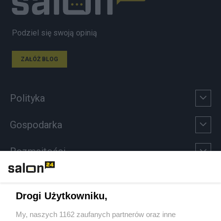
Podziel się swoją opinią
ZAŁÓŻ BLOG
Polityka
Gospodarka
Rozmaitości
Technologie
Drogi Użytkowniku,
Sport
My, naszych 1162 zaufanych partnerów oraz inne