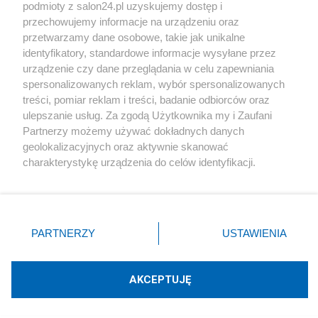
podmioty z salon24.pl uzyskujemy dostęp i
Społeczeństwo
przechowujemy informacje na urządzeniu oraz
przetwarzamy dane osobowe, takie jak unikalne
Kultura
identyfikatory, standardowe informacje wysyłane przez
urządzenie czy dane przeglądania w celu zapewniania
spersonalizowanych reklam, wybór spersonalizowanych
treści, pomiar reklam i treści, badanie odbiorców oraz
ulepszanie usług. Za zgodą Użytkownika my i Zaufani
X
Facebook
Instagram
Youtube
Partnerzy możemy używać dokładnych danych
geolokalizacyjnych oraz aktywnie skanować
charakterystykę urządzenia do celów identyfikacji.
Web Content Media sp. z o. o. © 2022
Ponieważ cenimy Twoją prywatność, prosimy o zgodę na
korzystanie z tych technologii poprzez kliknięcie
„Akceptuję”. Zgoda jest dobrowolna i zawsze możesz ją
Pomoc
O nas
Praca
Reklama
Kontakt
zmienić/wycofać klikając przycisk ustawień prywatności
PARTNERZY
USTAWIENIA
znajdujący się w lewym dolnym rogu strony
. Niektóre
rodzaje przetwarzania danych nie wymagają zgody
użytkownika, ale masz prawo sprzeciwić się takiemu
AKCEPTUJĘ
przetwarzaniu. Preferencje będą miały zastosowania tylko
Technologię dostarcza:
W3media.pl
na tej witrynie.