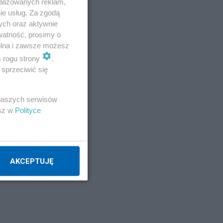
alizowanych reklam,
ie usług. Za zgodą
ych oraz aktywnie
watność, prosimy o
ach
wolna i zawsze możesz
m rogu strony
.
sprzeciwić się
i
 naszych serwisów
esz w
Polityce
AKCEPTUJĘ