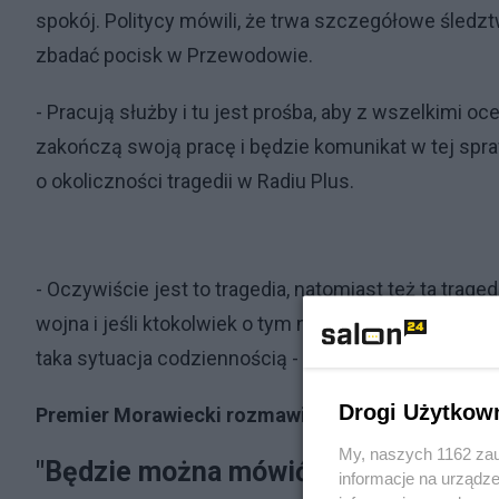
spokój. Politycy mówili, że trwa szczegółowe śledz
zbadać pocisk w Przewodowie.
- Pracują służby i tu jest prośba, aby z wszelkimi
zakończą swoją pracę i będzie komunikat w tej spra
o okoliczności tragedii w Radiu Plus.
- Oczywiście jest to tragedia, natomiast też ta tra
wojna i jeśli ktokolwiek o tym na chwilę chociaż zapo
taka sytuacja codziennością - dodał.
Drogi Użytkow
Premier Morawiecki rozmawiał z szefem rządu Ukr
My, naszych 1162 zau
"Będzie można mówić oficjalnie o pr
informacje na urządze