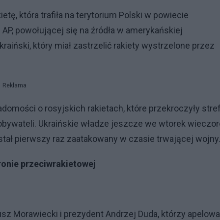
ietę, która trafiła na terytorium Polski w powiecie
 AP, powołującej się na źródła w amerykańskiej
ukraiński, który miał zastrzelić rakiety wystrzelone przez
Reklama
domości o rosyjskich rakietach, które przekroczyły stre
 obywateli. Ukraińskie władze jeszcze we wtorek wieczo
stał pierwszy raz zaatakowany w czasie trwającej wojny
onie przeciwrakietowej
sz Morawiecki i prezydent Andrzej Duda, którzy apelowal