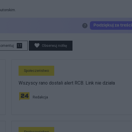
autorskim.
komentuj
17
Obserwuj notkę
Społeczeństwo
Wszyscy rano dostali alert RCB. Link nie działa
Redakcja