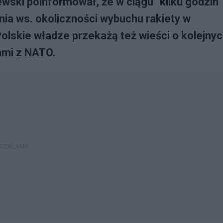
wski poinformował, że w ciągu "kilku godzin"
enia ws. okoliczności wybuchu rakiety w
Polskie władze przekażą też wieści o kolejny
ami z NATO.