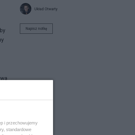
Układ Otwarty
Napisz notkę
żby
ny
rwa
est
ęp i przechowujemy
ory, standardowe