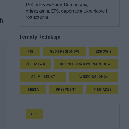
PiS odkrywa karty. Demografia,
mieszkania, ETS, deportacje Ukraińców i
rozliczenia
ch
Tematy Redakcja
PIS
GŁOS REGIONÓW
ZDROWIE
ŚLEDZTWA
BEZPIECZEŃSTWO NARODOWE
SEJM I SENAT
WIDEO SALON24
MEDIA
PREZYDENT
PIENIĄDZE
Film