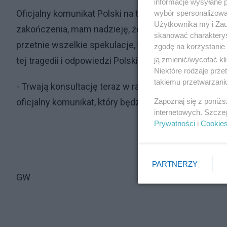
informacje wysyłane 
Oficjalny komunikat Polski na temat przyczyn wybu
wybór spersonalizowan
Użytkownika my i Zau
zakończenia, mam nadzieję, że to nastąpi jeszcze dzi
skanować charakterys
przetnie wszelkie spekulacje, wszelkie dywagacje i
zgodę na korzystanie 
ją zmienić/wycofać kl
tej tragedii i odpowiedzi Polski na tę sytuację - stwi
Niektóre rodzaje prz
takiemu przetwarzaniu
- Trwają konsultację teraz w ramach NATO i w tej s
Zapoznaj się z poniż
oficjalny komunikat, który będzie skutkował dalszym
internetowych. Szcze
Prywatności
i
Cookie
PARTNERZY
GW