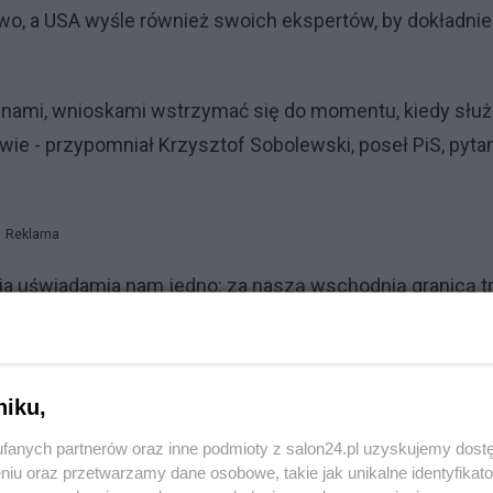
two, a USA wyśle również swoich ekspertów, by dokładnie
 ocenami, wnioskami wstrzymać się do momentu, kiedy słu
wie - przypomniał Krzysztof Sobolewski, poseł PiS, pyta
Reklama
gedia uświadamia nam jedno: za naszą wschodnią granicą t
mniał, to ta sytuacja pokazuje, że tam trwa wojna i tam j
niku,
ainy. Temat musiał być jeden
fanych partnerów oraz inne podmioty z salon24.pl uzyskujemy dost
zyczynach"
niu oraz przetwarzamy dane osobowe, takie jak unikalne identyfikat