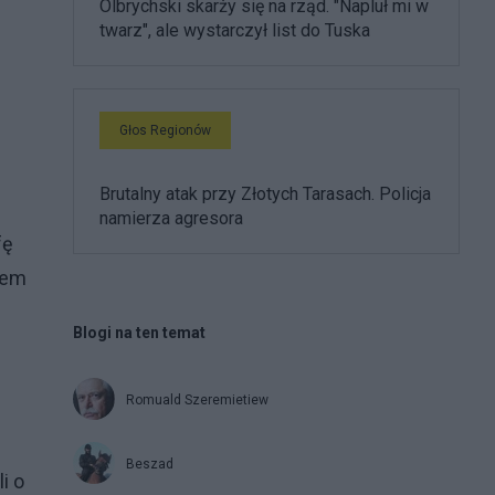
Olbrychski skarży się na rząd. "Napluł mi w
twarz", ale wystarczył list do Tuska
Głos Regionów
Brutalny atak przy Złotych Tarasach. Policja
namierza agresora
fę
rem
.
Blogi na ten temat
Romuald Szeremietiew
Beszad
i o