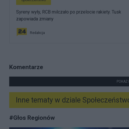
Społeczeństwo
Syreny wyły, RCB milczało po przelocie rakiety. Tusk
zapowiada zmiany
Redakcja
Komentarze
POKAŻ 
Inne tematy w dziale
Społeczeństw
#
Głos Regionów