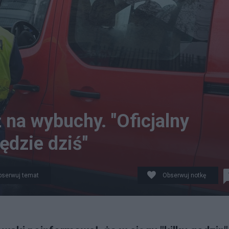
 na wybuchy. "Oficjalny
ędzie dziś"
bserwuj temat
Obserwuj notkę
sko. Fot. PAP