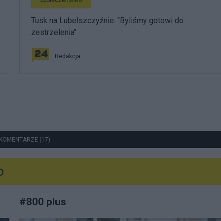
Społeczeństwo
Tusk na Lubelszczyźnie. "Byliśmy gotowi do
zestrzelenia"
Redakcja
KOMENTARZE (17)
o
#
800 plus