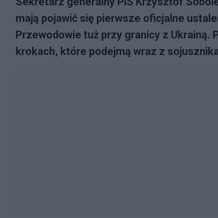
Sekretarz generalny PiS Krzysztof Sobole
mają pojawić się pierwsze oficjalne ustal
Przewodowie tuż przy granicy z Ukrainą. 
krokach, które podejmą wraz z sojusznik