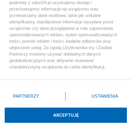
podmioty z salon24.pl uzyskujemy dostęp i
Społeczeństwo
przechowujemy informacje na urządzeniu oraz
przetwarzamy dane osobowe, takie jak unikalne
Kultura
identyfikatory, standardowe informacje wysyłane przez
urządzenie czy dane przeglądania w celu zapewniania
spersonalizowanych reklam, wybór spersonalizowanych
treści, pomiar reklam i treści, badanie odbiorców oraz
ulepszanie usług. Za zgodą Użytkownika my i Zaufani
X
Facebook
Instagram
Youtube
Partnerzy możemy używać dokładnych danych
geolokalizacyjnych oraz aktywnie skanować
charakterystykę urządzenia do celów identyfikacji.
Web Content Media sp. z o. o. © 2022
Ponieważ cenimy Twoją prywatność, prosimy o zgodę na
korzystanie z tych technologii poprzez kliknięcie
„Akceptuję”. Zgoda jest dobrowolna i zawsze możesz ją
Pomoc
O nas
Praca
Reklama
Kontakt
zmienić/wycofać klikając przycisk ustawień prywatności
PARTNERZY
USTAWIENIA
znajdujący się w lewym dolnym rogu strony
. Niektóre
rodzaje przetwarzania danych nie wymagają zgody
użytkownika, ale masz prawo sprzeciwić się takiemu
AKCEPTUJĘ
przetwarzaniu. Preferencje będą miały zastosowania tylko
Technologię dostarcza:
W3media.pl
na tej witrynie.