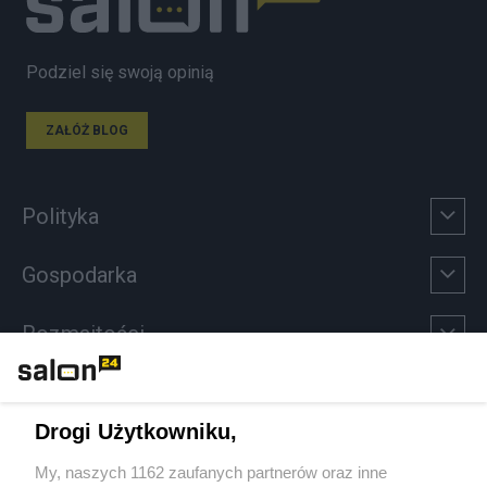
Podziel się swoją opinią
ZAŁÓŻ BLOG
Polityka
Gospodarka
Rozmaitości
Technologie
Drogi Użytkowniku,
Sport
My, naszych 1162 zaufanych partnerów oraz inne