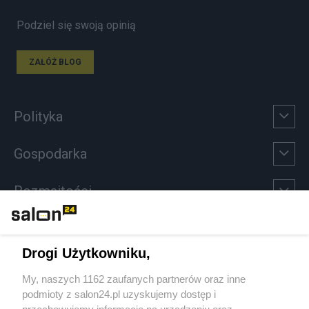
Podziel się swoją opinią
ZAŁÓŻ BLOG
Polityka
Gospodarka
Rozmaitości
Technologie
Drogi Użytkowniku,
Sport
My, naszych 1162 zaufanych partnerów oraz inne
podmioty z salon24.pl uzyskujemy dostęp i
Społeczeństwo