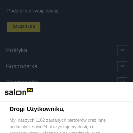
Podziel się swoją opinią
ZAŁÓŻ BLOG
Polityka
Gospodarka
Rozmaitości
Technologie
Drogi Użytkowniku,
Sport
My, naszych 1162 zaufanych partnerów oraz inne
podmioty z salon24.pl uzyskujemy dostęp i
Społeczeństwo