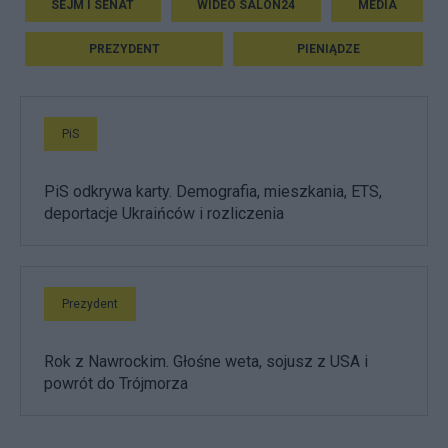
SEJM I SENAT
WIDEO SALON24
MEDIA
PREZYDENT
PIENIĄDZE
PiS
PiS odkrywa karty. Demografia, mieszkania, ETS,
deportacje Ukraińców i rozliczenia
Prezydent
Rok z Nawrockim. Głośne weta, sojusz z USA i
powrót do Trójmorza