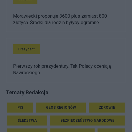
Morawiecki proponuje 3600 plus zamiast 800
złotych. Środki dla rodzin byłyby ogromne
Prezydent
Pierwszy rok prezydentury. Tak Polacy oceniają
Nawrockiego
Tematy Redakcja
PIS
GŁOS REGIONÓW
ZDROWIE
ŚLEDZTWA
BEZPIECZEŃSTWO NARODOWE