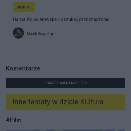
Kultura
Halina Poświatowska - oszukać przeznaczenie
Marek Różycki jr
Komentarze
POKAŻ KOMENTARZE (25)
Inne tematy w dziale
Kultura
#
Film