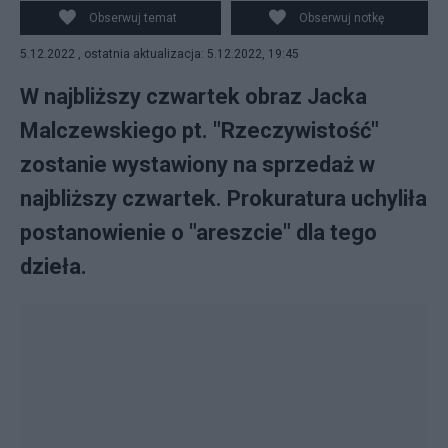
wystawiona na licytację. (fot. PAP)
Obserwuj temat
Obserwuj notkę
5.12.2022 , ostatnia aktualizacja: 5.12.2022, 19:45
W najbliższy czwartek obraz Jacka
Malczewskiego pt. "Rzeczywistość"
zostanie wystawiony na sprzedaż w
najbliższy czwartek. Prokuratura uchyliła
postanowienie o "areszcie" dla tego
dzieła.