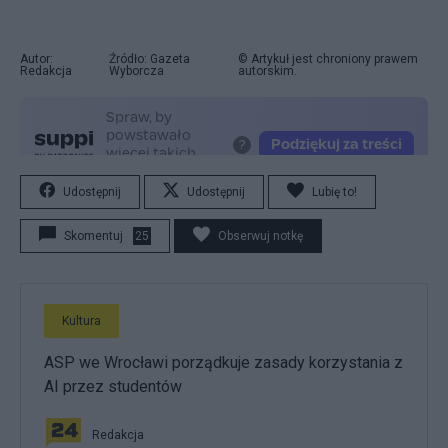
Autor:
Źródło: Gazeta
© Artykuł jest chroniony prawem
Redakcja
Wyborcza
autorskim.
Udostępnij
Udostępnij
Lubię to!
Skomentuj
25
Obserwuj notkę
Kultura
ASP we Wrocławi porządkuje zasady korzystania z
AI przez studentów
Redakcja