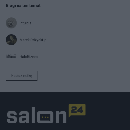
Blogi na ten temat
intuicja
Marek Różycki jr
HaloBiznes
Napisz notkę