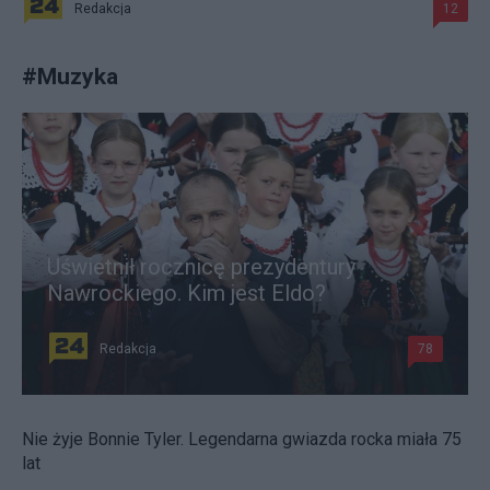
Redakcja
12
#
Muzyka
Uświetnił rocznicę prezydentury
Nawrockiego. Kim jest Eldo?
Redakcja
78
Nie żyje Bonnie Tyler. Legendarna gwiazda rocka miała 75
lat