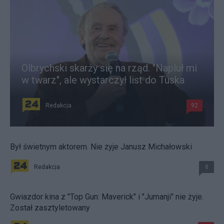
Olbrychski skarży się na rząd. "Napluł mi
w twarz", ale wystarczył list do Tuska
Redakcja
92
Był świetnym aktorem. Nie żyje Janusz Michałowski
Redakcja
8
Gwiazdor kina z "Top Gun: Maverick" i "Jumanji" nie żyje.
Został zasztyletowany