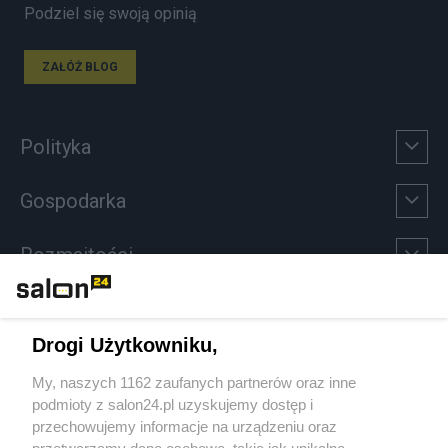
Podziel się swoją opinią
ZAŁÓŻ BLOG
Polityka
Gospodarka
Rozmaitości
Technologie
Drogi Użytkowniku,
Sport
My, naszych 1162 zaufanych partnerów oraz inne
podmioty z salon24.pl uzyskujemy dostęp i
Społeczeństwo
przechowujemy informacje na urządzeniu oraz