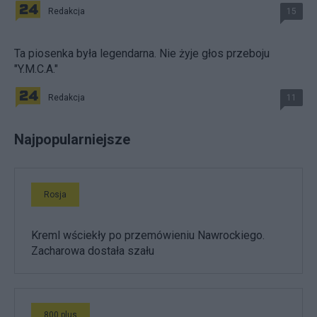
Redakcja
15
Ta piosenka była legendarna. Nie żyje głos przeboju
"Y.M.C.A."
Redakcja
11
Najpopularniejsze
Rosja
Kreml wściekły po przemówieniu Nawrockiego.
Zacharowa dostała szału
800 plus