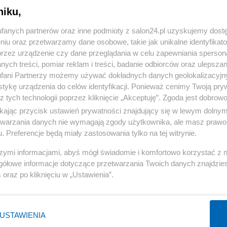
niku,
« WRÓĆ DO NOTKI
fanych partnerów oraz inne podmioty z salon24.pl uzyskujemy dost
niu oraz przetwarzamy dane osobowe, takie jak unikalne identyfikat
przez urządzenie czy dane przeglądania w celu zapewniania sperson
ych treści, pomiar reklam i treści, badanie odbiorców oraz ulepszan
fani Partnerzy możemy używać dokładnych danych geolokalizacyjn
tykę urządzenia do celów identyfikacji. Ponieważ cenimy Twoją pry
Polityka
Gospodarka
z tych technologii poprzez kliknięcie „Akceptuję”. Zgoda jest dobro
ikając przycisk ustawień prywatności znajdujący się w lewym dolny
Rosja
Biznes
etwarzania danych nie wymagają zgody użytkownika, ale masz prawo 
PiS
Pieniądze
. Preferencje będą miały zastosowania tylko na tej witrynie.
Rząd
Centralny Port Komunikacyjny
szymi informacjami, abyś mógł świadomie i komfortowo korzystać z
Prezydent
Inwestycje
gółowe informacje dotyczące przetwarzania Twoich danych znajdzi
s
oraz po kliknięciu w „Ustawienia”.
NATO
Podatki
WIĘCEJ
WIĘCEJ
USTAWIENIA