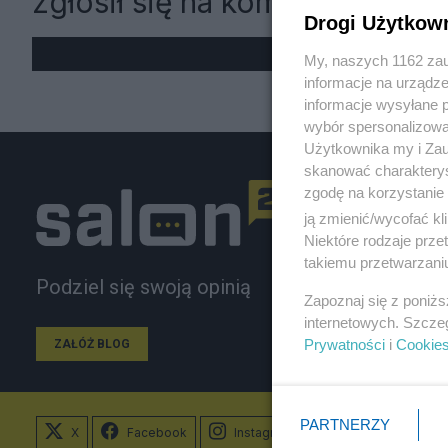
zgłosił się na komendę
Drogi Użytkow
My, naszych 1162 zau
informacje na urządze
informacje wysyłane 
wybór spersonalizowan
Użytkownika my i Zau
skanować charakterys
zgodę na korzystanie 
ją zmienić/wycofać kl
Niektóre rodzaje prz
takiemu przetwarzaniu
Podziel się swoją opinią
Zapoznaj się z poniż
internetowych. Szcze
Prywatności
i
Cookie
ZAŁÓŻ BLOG
PARTNERZY
X
Facebook
Instagram